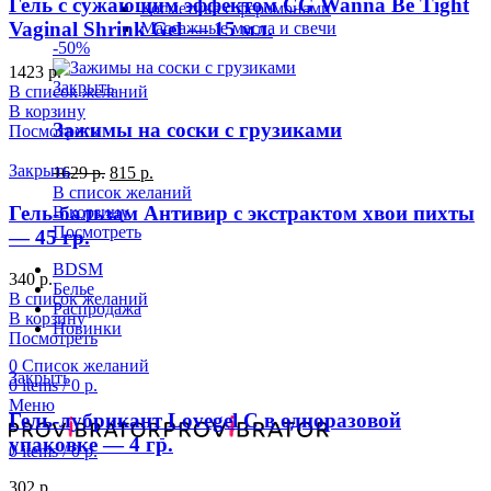
Гель с сужающим эффектом CG Wanna Be Tight
Косметика с феромонами
Vaginal Shrink Gel — 15 мл.
Массажные масла и свечи
-50%
1423
р.
Закрыть
В список желаний
В корзину
Зажимы на соски с грузиками
Посмотреть
Закрыть
1629
р.
815
р.
В список желаний
Гель-бальзам Антивир с экстрактом хвои пихты
В корзину
Посмотреть
— 45 гр.
BDSM
340
р.
Белье
В список желаний
Распродажа
В корзину
Новинки
Посмотреть
0
Список желаний
Закрыть
0
items
/
0
р.
Меню
Гель-лубрикант Lovegel C в одноразовой
упаковке — 4 гр.
0
items
/
0
р.
302
р.