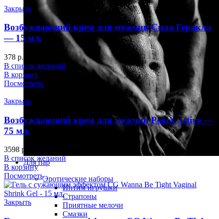
Закрыть
Возбуждающий крем для мужчин Сила Геракла
— 15 мл.
378
р.
В список желаний
В корзину
Посмотреть
Закрыть
Возбуждающий крем для мужчин PeniX active —
75 мл.
3598
р.
В список желаний
Для пар
В корзину
Посмотреть
Эротические наборы
Интим игрушки
Страпоны
Закрыть
Приятные мелочи
Смазки