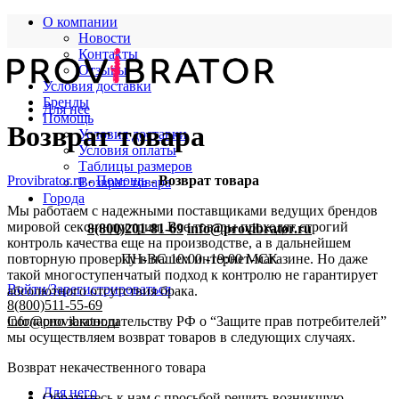
О компании
Новости
Контакты
Отзывы
Условия доставки
Бренды
Для нее
Помощь
Возврат товара
Условия доставки
Условия оплаты
Таблицы размеров
Provibrator.ru
-
Помощь
-
Возврат товара
Возврат товара
Города
Мы работаем с надежными поставщиками ведущих брендов
мировой секс-индустрии. Все товары проходят строгий
8(800)201-81-69
info@provibrator.ru
контроль качества еще на производстве, а в дальнейшем
повторную проверку в нашем интернет-магазине. Но даже
ПН-ВС 10:00 -19:00 МСК
такой многоступенчатый подход к контролю не гарантирует
Войти/Зарегистрироваться
абсолютного отсутствия брака.
8(800)511-55-69
Согласно законодательству РФ о “Защите прав потребителей”
info@provibrator.ru
мы осуществляем возврат товаров в следующих случаях.
Возврат некачественного товара
Для него
Обратитесь к нам с просьбой решить возникшую