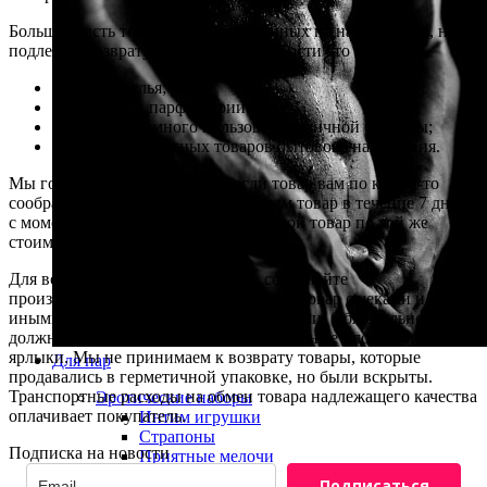
Большая часть товаров, представленных на нашем сайте, не
подлежит возврату и обмену. В частности это касается:
нижнего белья;
косметики и парфюмерии;
товаров интимного пользования, личной гигиены;
технически сложных товаров бытового назначения.
Мы готовы пойти на встречу, если товар вам по каким-то
соображениям не подошел. Обменяем товар в течение 7 дней
с момента покупки. Предложим другой товар по той же
стоимости.
Для возврата товара, пожалуйста, сохраняйте
производственную упаковку, сдавайте товар с чеками или
иными сопроводительными документами. Обязательно
должны быть сохранены производственные пломбы и
ярлыки. Мы не принимаем к возврату товары, которые
Для пар
продавались в герметичной упаковке, но были вскрыты.
Транспортные расходы на обмен товара надлежащего качества
Эротические наборы
оплачивает покупатель.
Интим игрушки
Страпоны
Подписка на новости
Приятные мелочи
Смазки
Подписаться