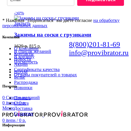
Косметика с феромонами
Массажные масла и свечи
-50%
* Нажимая "Подписаться" вы даёте согласие
на обработку
Закрыть
персональных данных
Зажимы на соски с грузиками
Компания
8(800)201-81-69
1629
р.
815
р.
О компании
info@provibrator.ru
В список желаний
Контакты
В корзину
Новости
Посмотреть
Акции
Сертификаты качества
BDSM
Отзывы покупателей о товарах
Белье
Распродажа
Помощь
Новинки
0
Список желаний
Помощь
0
items
/
0
р.
Оплата
Меню
Доставка
Гарантии
0
items
/
0
р.
Информация