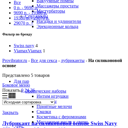
Вакуумные помпы
Все
Массажеры простаты
0
р.
-
9690
р.
Мастурбаторы
9690
р.
-
19380
р.
Секс куклы
19380
р.
-
29070
р.
Насадки и удлинители
29070
р.
+
Эрекционные кольца
Фильтр по бренду
Swiss navy
4
Viamax
Viamax
1
Provibrator.ru
-
Все для секса
-
лубриканты
-
На силиконовой
основе
Представлено 5 товаров
Для пар
Боковое меню
Показать
9
24
36
Эротические наборы
Интим игрушки
Страпоны
Приятные мелочи
Смазки
Закрыть
Косметика с феромонами
Массажные масла и свечи
Лубрикант на силиконовой основе Swiss Navy
-50%