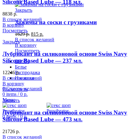
Silicone Based Lube — 118 мл.
Закрыть
8838
р.
В список желаний
Зажимы на соски с грузиками
В корзину
Посмотреть
1629
р.
815
р.
В список желаний
Закрыть
В корзину
Посмотреть
Лубрикант на силиконовой основе Swiss Navy
Silicone Based Lube — 237 мл.
BDSM
Белье
12246
Распродажа
р.
В список желаний
Новинки
В корзину
0
Список желаний
Посмотреть
0
items
/
0
р.
Меню
Закрыть
Лубрикант на силиконовой основе Swiss Navy
0
items
/
0
р.
Silicone Based Lube — 473 мл.
21726
р.
В список желаний