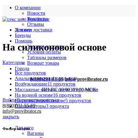
О компании
Новости
Контакты
Отзывы
Условия доставки
Для нее
Бренды
Помощь
На силиконовой основе
Условия доставки
Условия оплаты
Таблицы размеров
Категории
Возврат товара
Города
Все
продуктов
Анальные смазки
4 продукта
8(800)201-81-69
info@provibrator.ru
Возбуждающие
11 продуктов
Массажные масла и свечи
30 продуктов
ПН-ВС 10:00 -19:00 МСК
На водной основе
16 продуктов
Войти/Зарегистрироваться
На силиконовой основе
5 продуктов
8(800)511-55-69
Пролонгаторы
3 продукта
info@provibrator.ru
закрыть
Для него
Фильтр по цене
Вагины