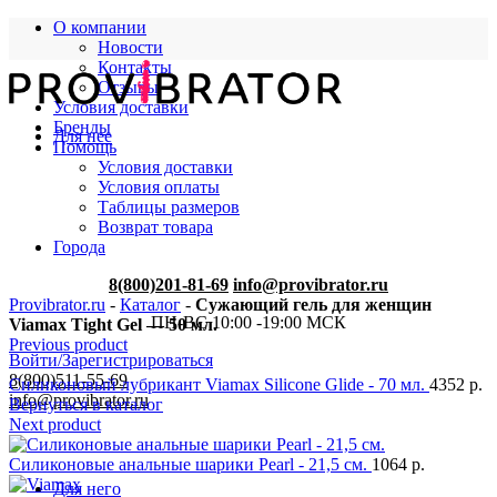
О компании
Новости
Контакты
Отзывы
Условия доставки
Бренды
Для нее
Помощь
Условия доставки
Условия оплаты
Таблицы размеров
Возврат товара
Города
8(800)201-81-69
info@provibrator.ru
Provibrator.ru
-
Каталог
-
Сужающий гель для женщин
ПН-ВС 10:00 -19:00 МСК
Viamax Tight Gel — 50 мл.
Previous product
Войти/Зарегистрироваться
8(800)511-55-69
Силиконовый лубрикант Viamax Silicone Glide - 70 мл.
4352
р.
info@provibrator.ru
Вернуться в каталог
Next product
Силиконовые анальные шарики Pearl - 21,5 см.
1064
р.
Для него