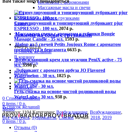
Вам также могут понадобиться
Косметика с феромонами
Массажные масла и свечи
-50%
Стимулирующий и тонизирующий лубрикант pjur
Закрыть
ESPRESSO - 100 мл.
2074
р.
Массажная свеча с ароматом клубники Bougie
Зажимы на соски с грузиками
Massage Candle - 35 мл.
1593
р.
Набор из 5 свечей Petits Joujoux Rome с ароматом
1629
р.
815
р.
грейпфрута и бергамота
6635
р.
В список желаний
В корзину
Возбуждающий крем для мужчин PeniX active - 75
Посмотреть
мл.
3598
р.
Лубрикант с ароматом арбуза JO Flavored
BDSM
Watermelon - 30 мл.
1825
р.
Белье
Распродажа
Новинки
Гель-смазка на основе чистой родниковой воды
WaterLube - 30 мл.
938
р.
0
Список желаний
0
items
/
0
р.
В список желаний
Меню
Артикул:
1104
Категории:
Возбуждающие
,
Возбуждающие
,
Все для секса
,
лубриканты
,
Смазки
Метки:
2018
,
2019
0
items
/
0
р.
Отзывы (0)