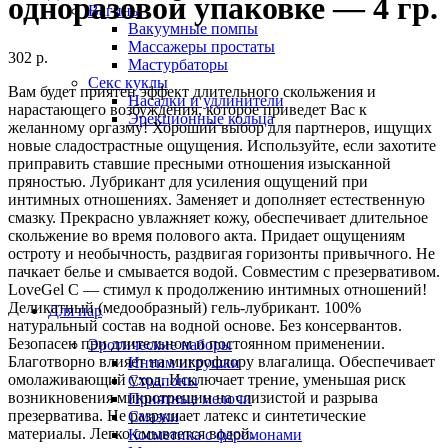
одноразовой упаковке — 4 гр.
Вагины
Вакуумные помпы
Массажеры простаты
302
р.
Мастурбаторы
Секс куклы
Вам будет приятен эффект длительного скольжения и
Насадки и удлинители
нарастающего возбуждения, которое приведет Вас к
Эрекционные кольца
желанному оргазму! Хороший выбор для партнеров, ищущих
новые сладострастные ощущения. Используйте, если захотите
приправить ставшие пресными отношения изысканной
пряностью. Лубрикант для усиления ощущений при
интимных отношениях. Заменяет и дополняет естественную
смазку. Прекрасно увлажняет кожу, обеспечивает длительное
скольжение во время полового акта. Придает ощущениям
остроту и необычность, раздвигая горизонты привычного. Не
пачкает белье и смывается водой. Совместим с презервативом.
LoveGel C — стимул к продолжению интимных отношений!
Деликатный (медообразный) гель-лубрикант. 100%
Для пар
натуральный состав на водной основе. Без консервантов.
Безопасен при длительном и постоянном применении.
Эротические наборы
Благотворно влияет на микрофлору влагалища. Обеспечивает
Интим игрушки
омолаживающий уход. Исключает трение, уменьшая риск
Страпоны
возникновения микротрещин на слизистой и разрыва
Приятные мелочи
презерватива. Не разрушает латекс и синтетические
Смазки
материалы. Легко смывается водой.
Косметика с феромонами