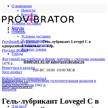
О компании
Новости
Контакты
Отзывы
Условия доставки
Бренды
Для нее
Помощь
Условия доставки
Условия оплаты
Provibrator.ru
-
Каталог
-
Гель-лубрикант Lovegel C в
Таблицы размеров
одноразовой упаковке — 4 гр.
Возврат товара
Previous product
Города
Фигурный мастурбатор в форме девушки с сжатыми ножками
8(800)201-81-69
info@provibrator.ru
1478
р.
Вернуться в каталог
ПН-ВС 10:00 -19:00 МСК
Next product
Войти/Зарегистрироваться
Вибропомпа с силиконовым уплотнительным кольцом и
8(800)511-55-69
выносным пультом
1942
р.
info@provibrator.ru
Биоритм
Гель-лубрикант Lovegel C в
Для него