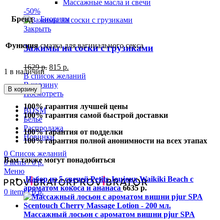
Массажные масла и свечи
-50%
Бренд
Биоритм
Закрыть
Функция
смазка для вагинального секса
Зажимы на соски с грузиками
1629
р.
815
р.
1 в наличии
В список желаний
В корзину
В корзину
Посмотреть
100% гарантия лучшей цены
BDSM
100% гарантия самой быстрой доставки
Белье
Распродажа
100% гарантия от подделки
Новинки
100% гарантия полной анонимности на всех этапах
0
Список желаний
Вам также могут понадобиться
0
items
/
0
р.
Меню
Набор из 5 свечей Petits Joujoux Waikiki Beach с
ароматом кокоса и ананаса
6635
р.
0
items
/
0
р.
Массажный лосьон с ароматом вишни pjur SPA