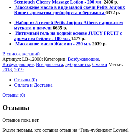
Scentouch Cherry Massage Lotion - 200 мл.
2406
р.
Массажное масло в виде малой свечи Petits Joujoux
Rome с ароматом грейпфрута и бергамота
6372
р.
Набор из 5 свечей Petits Joujoux Athens с ароматом
муската и пачули
6635
р.
Интимный гель на водной основе JUICY FRUIT с
ароматом бейлис - 100 мл.
1477
р.
Массажное масло Жасмин - 250 мл.
2039
р.
В список желаний
Артикул:
LB-12008t
Категории:
Возбуждающие
,
Возбуждающие
,
Все для секса
,
лубриканты
,
Смазки
Метки:
2018
,
2019
Отзывы (0)
Оплата и Доставка
Отзывы (0)
Отзывы
Отзывов пока нет.
Будьте первым, кто оставил отзыв на “Гель-лубрикант Lovegel