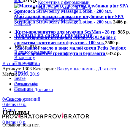
мл.
4713
р.
Косметика с феромонами
Массажные масла и свечи
-50%
Массажный лосьон с ароматом клубники pjur SPA
Scentouch Strawberry Massage Lotion - 200 мл.
2406
р.
Закрыть
Крем-пролонгатор для мужчин SexMan - 28 гр.
985
р.
Зажимы на соски с грузиками
Гель-лубрикант на водной основе AQUAglide с
ароматом экзотических фруктов - 100 мл.
2580
р.
1629
р.
815
р.
Массажное масло в виде малой свечи Petits Joujoux
В список желаний
Rome с ароматом грейпфрута и бергамота
6372
р.
В корзину
Посмотреть
В список желаний
Артикул:
1303
Категории:
Вакуумные помпы
,
Для него
BDSM
Метки:
2018
,
2019
Белье
Распродажа
Отзывы (0)
Новинки
Оплата и Доставка
0
Список желаний
Отзывы (0)
0
items
/
0
р.
Меню
Отзывы
0
items
/
0
р.
Отзывов пока нет.