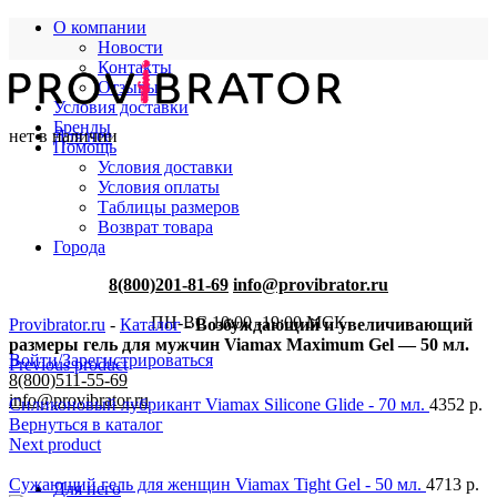
О компании
Новости
Контакты
Отзывы
Условия доставки
Бренды
нет в наличии
Для нее
Помощь
Условия доставки
Условия оплаты
Таблицы размеров
Возврат товара
Города
8(800)201-81-69
info@provibrator.ru
ПН-ВС 10:00 -19:00 МСК
Provibrator.ru
-
Каталог
-
Возбуждающий и увеличивающий
размеры гель для мужчин Viamax Maximum Gel — 50 мл.
Войти/Зарегистрироваться
Previous product
8(800)511-55-69
info@provibrator.ru
Силиконовый лубрикант Viamax Silicone Glide - 70 мл.
4352
р.
Вернуться в каталог
Next product
Сужающий гель для женщин Viamax Tight Gel - 50 мл.
4713
р.
Для него