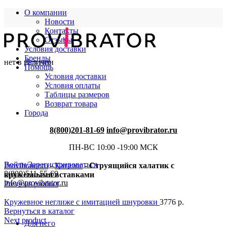
О компании
Новости
Контакты
Отзывы
Условия доставки
Бренды
нет в наличии
Для нее
Помощь
Условия доставки
Условия оплаты
Таблицы размеров
Возврат товара
Города
8(800)201-81-69
info@provibrator.ru
ПН-ВС 10:00 -19:00 МСК
Войти/Зарегистрироваться
Provibrator.ru
-
Каталог
-
Струящийся халатик с
8(800)511-55-69
кружевными вставками
info@provibrator.ru
Previous product
Кружевное неглиже с имитацией шнуровки
3776
р.
Вернуться в каталог
Next product
Для него