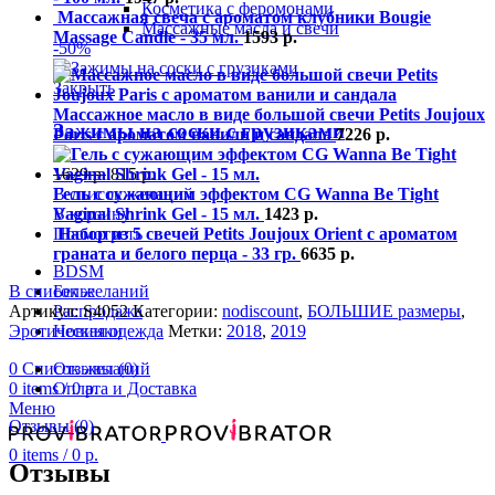
Косметика с феромонами
Массажная свеча с ароматом клубники Bougie
Массажные масла и свечи
Massage Candle - 35 мл.
1593
р.
-50%
Закрыть
Массажное масло в виде большой свечи Petits Joujoux
Зажимы на соски с грузиками
Paris с ароматом ванили и сандала
7226
р.
1629
р.
815
р.
В список желаний
Гель с сужающим эффектом CG Wanna Be Tight
В корзину
Vaginal Shrink Gel - 15 мл.
1423
р.
Посмотреть
Набор из 5 свечей Petits Joujoux Orient с ароматом
граната и белого перца - 33 гр.
6635
р.
BDSM
Белье
В список желаний
Распродажа
Артикул:
S4052
Категории:
nodiscount
,
БОЛЬШИЕ размеры
,
Новинки
Эротическая одежда
Метки:
2018
,
2019
0
Список желаний
Отзывы (0)
0
items
/
0
р.
Оплата и Доставка
Меню
Отзывы (0)
0
items
/
0
р.
Отзывы