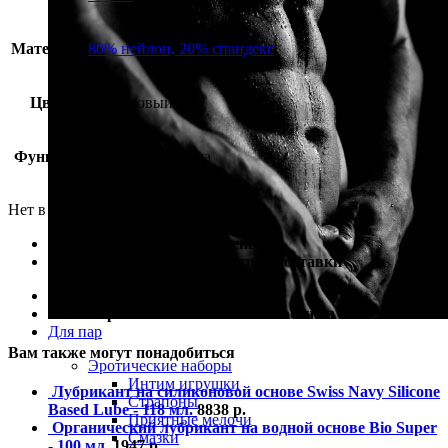
Материал
80% нейлон, 20% спандекс
Цвет
фиолетовый
Функция
эротичная одежда
Нет в наличии
100% гарантия лучшей цены
100% гарантия самой быстрой доставки
100% гарантия от подделки
100% гарантия полной анонимности на всех этапах
Для пар
Вам также могут понадобиться
Эротические наборы
Интим игрушки
Лубрикант на силиконовой основе Swiss Navy Silicone
Страпоны
Based Lube - 118 мл.
8838
р.
Приятные мелочи
Органический лубрикант на водной основе Bio Super
Смазки
- 100 мл.
1947
р.