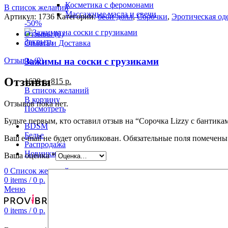
Косметика с феромонами
В список желаний
Массажные масла и свечи
Артикул:
1736
Категории:
беби-долл
,
Сорочки
,
Эротическая од
-50%
Отзывы (0)
Закрыть
Оплата и Доставка
Зажимы на соски с грузиками
Отзывы (0)
Отзывы
1629
р.
815
р.
В список желаний
В корзину
Отзывов пока нет.
Посмотреть
Будьте первым, кто оставил отзыв на “Сорочка Lizzy с бантика
BDSM
Белье
Ваш e-mail не будет опубликован.
Обязательные поля помечен
Распродажа
Новинки
Ваша оценка
*
0
Список желаний
0
items
/
0
р.
Меню
0
items
/
0
р.