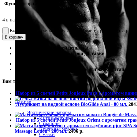
Функция
эротичная одежда
4 в наличии
Количество Сорочка Lizzy с бантиками и трусиками-стринг
В корзину
100% гарантия лучшей цены
100% гарантия самой быстрой доставки
100% гарантия от подделки
100% гарантия полной анонимности на всех этапах
Вам также могут понадобиться
Набор из 5 свечей Petits Joujoux Paris с ароматом ван
Для пар
Лубрикант на водной основе BioGlide Anal - 80 мл.
284
Эротические наборы
Интим игрушки
Набор из 5 свечей Petits Joujoux Orient с ароматом гран
Страпоны
Приятные мелочи
Massage Lotion - 200 мл.
2406
р.
Смазки