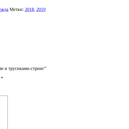
ежда
Метки:
2018
,
2019
ми и трусиками-стринг”
ы
*