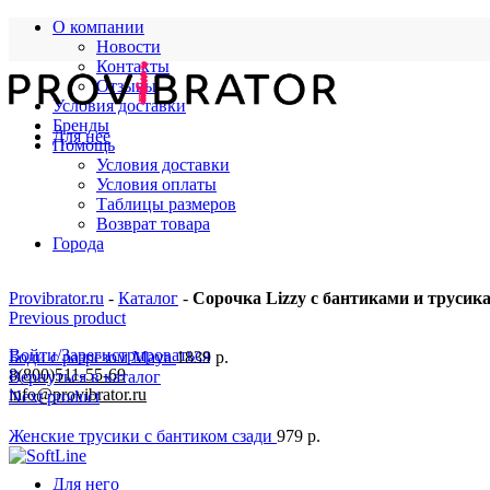
О компании
Новости
Контакты
Отзывы
Условия доставки
Бренды
Для нее
Помощь
Условия доставки
Условия оплаты
Таблицы размеров
Возврат товара
Города
Provibrator.ru
-
Каталог
-
Сорочка Lizzy с бантиками и трусик
Previous product
Войти/Зарегистрироваться
Боди с разрезом Maya
1839
р.
8(800)511-55-69
Вернуться в каталог
info@provibrator.ru
Next product
Женские трусики с бантиком сзади
979
р.
Для него