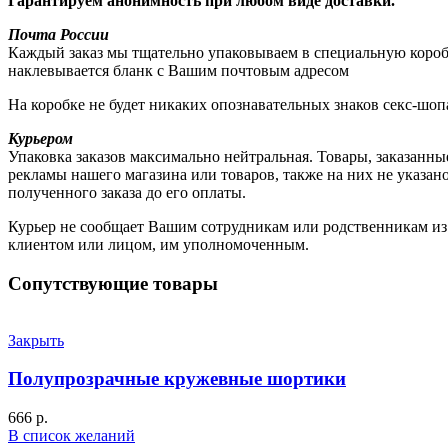
Гарантируем анонимность при любом виде доставки.
Почта России
Каждый заказ мы тщательно упаковываем в специальную коробку
наклевывается бланк с Вашим почтовым адресом
На коробке не будет никаких опознавательных знаков секс-шоп
Курьером
Упаковка заказов максимально нейтральная. Товары, заказанны
рекламы нашего магазина или товаров, также на них не указа
полученного заказа до его оплаты.
Курьер не сообщает Вашим сотрудникам или родственникам из к
клиентом или лицом, им уполномоченным.
Сопутствующие товары
Закрыть
Полупрозрачные кружевные шортики
666
р.
В список желаний