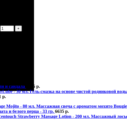
или и сандала
6635
р.
Гель-смазка на основе чистой родниковой воды
1
р.
Массажная свеча с ароматом мохито Bougie 
ата и белого перца - 33 гр.
6635
р.
Массажный лосьо