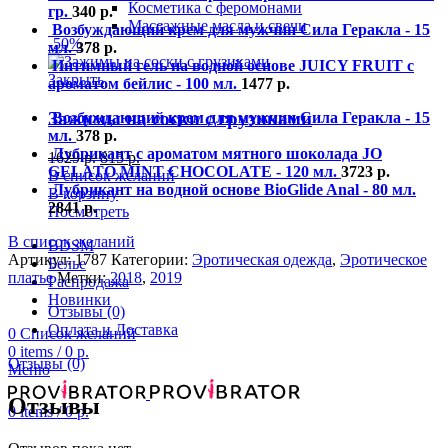
Косметика с феромонами
гр.
340
р.
Массажные масла и свечи
Возбуждающий крем для мужчин Сила Геракла - 15
-50%
мл.
378
р.
Интимный гель на водной основе JUICY FRUIT с
Закрыть
ароматом бейлис - 100 мл.
1477
р.
Зажимы на соски с грузиками
Возбуждающий крем для мужчин Сила Геракла - 15
мл.
378
р.
Лубрикант с ароматом мятного шоколада JO
1629
р.
815
р.
GELATO MINT CHOCOLATE - 120 мл.
3723
р.
В список желаний
Лубрикант на водной основе BioGlide Anal - 80 мл.
В корзину
2841
р.
Посмотреть
В список желаний
BDSM
Артикул:
1787
Категории:
Эротическая одежда
,
Эротическое
Белье
платье
Метки:
2018
,
2019
Распродажа
Новинки
Отзывы (0)
Оплата и Доставка
0
Список желаний
0
items
/
0
р.
Отзывы (0)
Меню
Отзывы
0
items
/
0
р.