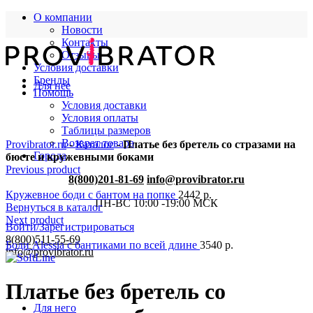
О компании
Новости
Контакты
Отзывы
Условия доставки
Бренды
Для нее
Помощь
Условия доставки
Условия оплаты
Таблицы размеров
Возврат товара
Provibrator.ru
-
Каталог
-
Платье без бретель со стразами на
Города
бюсте и кружевными боками
Previous product
8(800)201-81-69
info@provibrator.ru
Кружевное боди с бантом на попке
2442
р.
ПН-ВС 10:00 -19:00 МСК
Вернуться в каталог
Next product
Войти/Зарегистрироваться
8(800)511-55-69
Боди Alessia с бантиками по всей длине
3540
р.
info@provibrator.ru
Платье без бретель со
Для него