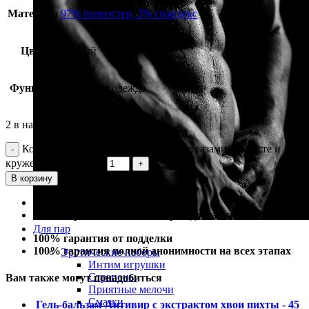
Материал
97% полиэстер, 3% спандекс
Цвет
черный
Функция
эротичная одежда
2 в наличии
Количество Платье без бретель со стразами на бюсте и
кружевными боками
В корзину
100% гарантия лучшей цены
100% гарантия самой быстрой доставки
Для пар
100% гарантия от подделки
100% гарантия полной анонимности на всех этапах
Эротические наборы
Интим игрушки
Страпоны
Вам также могут понадобиться
Приятные мелочи
Смазки
Гель-бальзам Антивир с экстрактом хвои пихты - 45