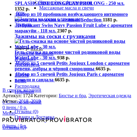
Косметика с феромонами
SPLASHGLIDE LONGPLAY PROLONG - 250 мл.
Массажные масла и свечи
1352
р.
-50%
Набор из 10 пробников возбуждающего интимного
крема для мужчин и женщин Seduction
1181
р.
Закрыть
Лубрикант Swiss Navy Passion Fruit Lube с ароматом
маракуйи - 118 мл.
2307
р.
Зажимы на соски с грузиками
1629
р.
815
р.
Гель-смазка на основе чистой родниковой воды
В список желаний
WaterLube - 30 мл.
938
р.
В корзину
Набор из 5 свечей Petits Joujoux London с ароматом
Посмотреть
ревеня, амбры и чёрной смородины
6635
р.
Набор из 5 свечей Petits Joujoux Paris с ароматом
BDSM
ванили и сандала
6635
р.
Белье
Распродажа
В список желаний
Новинки
Артикул:
1724
Категории:
Бюстье и бра
,
Эротическая одежда
Метки:
2018
,
2019
0
Список желаний
0
items
/
0
р.
Отзывы (0)
Меню
Оплата и Доставка
0
items
/
0
р.
Отзывы (0)