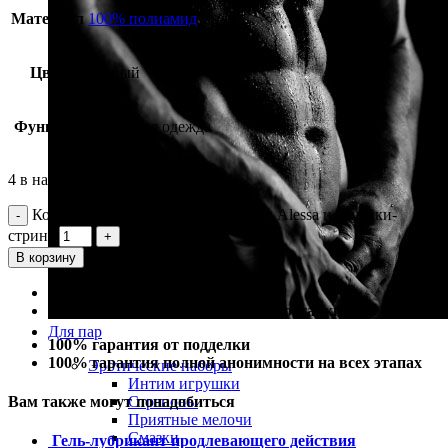
Материал
100% полиамид
Цвет
черный
Функция
эротичная одежда
4 в наличии
Количество Корсет в мелкую сетку Alessa и трусики-
стринг
В корзину
100% гарантия лучшей цены
100% гарантия самой быстрой доставки
Для пар
100% гарантия от подделки
100% гарантия полной анонимности на всех этапах
Эротические наборы
Интим игрушки
Вам также могут понадобиться
Страпоны
Приятные мелочи
Смазки
Гель-лубрикант продлевающего действия