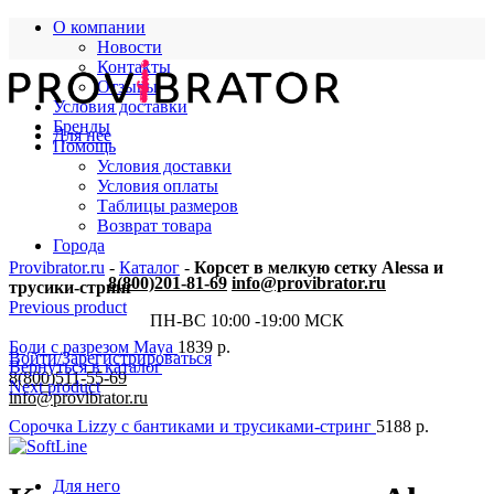
О компании
Новости
Контакты
Отзывы
Условия доставки
Бренды
Для нее
Помощь
Условия доставки
Условия оплаты
Таблицы размеров
Возврат товара
Города
Provibrator.ru
-
Каталог
-
Корсет в мелкую сетку Alessa и
8(800)201-81-69
info@provibrator.ru
трусики-стринг
Previous product
ПН-ВС 10:00 -19:00 МСК
Боди с разрезом Maya
1839
р.
Войти/Зарегистрироваться
Вернуться в каталог
8(800)511-55-69
Next product
info@provibrator.ru
Сорочка Lizzy с бантиками и трусиками-стринг
5188
р.
Для него