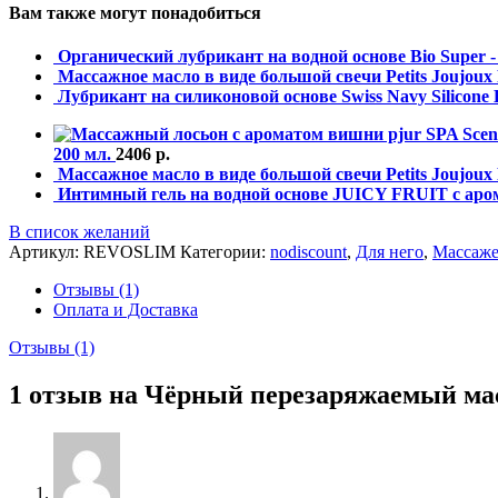
Вам также могут понадобиться
Органический лубрикант на водной основе Bio Super -
Массажное масло в виде большой свечи Petits Joujou
Лубрикант на силиконовой основе Swiss Navy Silicone 
200 мл.
2406
р.
Массажное масло в виде большой свечи Petits Joujou
Интимный гель на водной основе JUICY FRUIT с аром
В список желаний
Артикул:
REVOSLIM
Категории:
nodiscount
,
Для него
,
Массаже
Отзывы (1)
Оплата и Доставка
Отзывы (1)
1 отзыв на
Чёрный перезаряжаемый мас