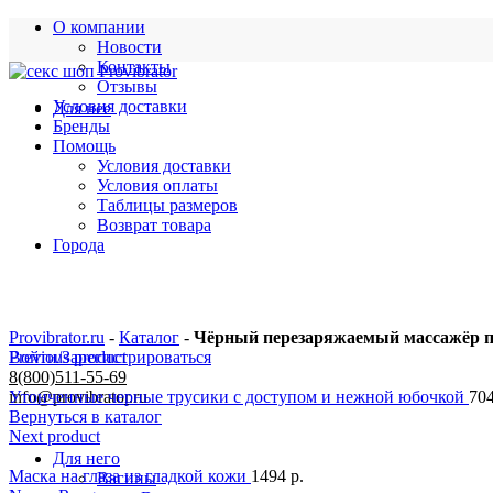
О компании
Новости
Контакты
Отзывы
Условия доставки
Для нее
Бренды
Помощь
Условия доставки
Условия оплаты
Таблицы размеров
Возврат товара
Города
Provibrator.ru
-
Каталог
-
Чёрный перезаряжаемый массажёр п
Войти/Зарегистрироваться
Previous product
8(800)511-55-69
info@provibrator.ru
Утонченные черные трусики с доступом и нежной юбочкой
70
Вернуться в каталог
Next product
Для него
Маска на глаза из гладкой кожи
1494
р.
Вагины