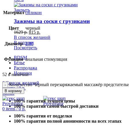
Закрыть
Материал
силикон
Зажимы на соски с грузиками
Цвет
черный
1629
р.
815
р.
В список желаний
В корзину
Диаметр
2.80
Посмотреть
BDSM
Функция
анальная стимуляция
Белье
Распродажа
Новинки
52 в наличии
0
Список желаний
Количество Чёрный перезаряжаемый массажёр предстатель
0
items
/
0
р.
В корзину
Меню
100% гарантия лучшей цены
100% гарантия самой быстрой доставки
0
items
/
0
р.
100% гарантия от подделки
100% гарантия полной анонимности на всех этапах