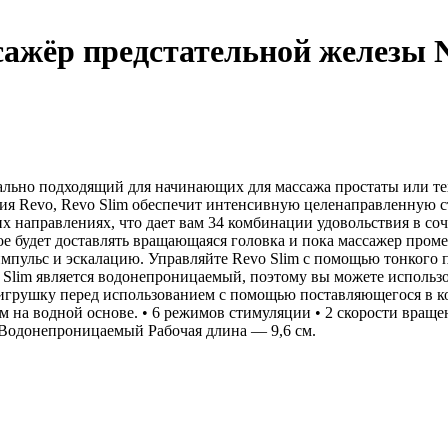
ажёр предстательной железы 
льно подходящий для начинающих для массажа простаты или тех,
ерия Revo, Revo Slim обеспечит интенсивную целенаправленную
боих направлениях, что дает вам 34 комбинации удовольствия в с
ое будет доставлять вращающаяся головка и пока массажер пром
пульс и эскалацию. Управляйте Revo Slim с помощью тонкого п
Slim является водонепроницаемый, поэтому вы можете использов
 игрушку перед использованием с помощью поставляющегося в к
м на водной основе. • 6 режимов стимуляции • 2 скорости вращ
 Водонепроницаемый Рабочая длина — 9,6 см.