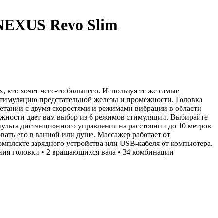
NEXUS Revo Slim
 кто хочет чего-то большего. Используя те же самые
 стимуляцию предстательной железы и промежности. Головка
очетании с двумя скоростями и режимами вибрации в области
ежности дает вам выбор из 6 режимов стимуляции. Выбирайте
ульта дистанционного управления на расстоянии до 10 метров
ать его в ванной или душе. Массажер работает от
омплекте зарядного устройства или USB-кабеля от компьютера.
ения головки • 2 вращающихся вала • 34 комбинации