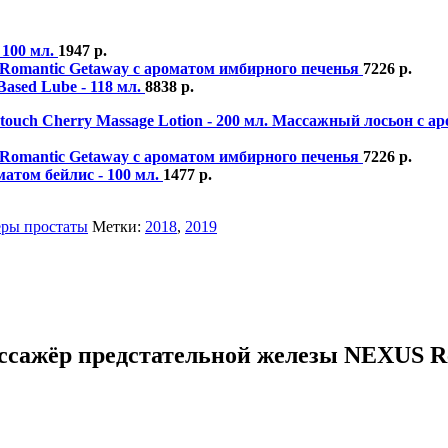
 100 мл.
1947
р.
x Romantic Getaway с ароматом имбирного печенья
7226
р.
Based Lube - 118 мл.
8838
р.
Массажный лосьон с аро
x Romantic Getaway с ароматом имбирного печенья
7226
р.
атом бейлис - 100 мл.
1477
р.
ры простаты
Метки:
2018
,
2019
сажёр предстательной железы NEXUS Re