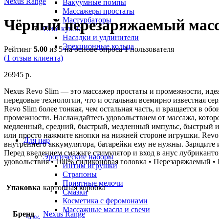
Nexus Range
Вакуумные помпы
Массажеры простаты
Мастурбаторы
Чёрный перезаряжаемый масс
Секс куклы
Насадки и удлинители
Эрекционные кольца
Рейтинг
5.00
из 5 на основе опроса
1
пользователя
(
1
отзыв клиента)
26945
р.
Nexus Revo Slim — это массажер простаты и промежности, идеа
передовые технологии, что и остальная всемирно известная с
Revo Slim более тонкая, чем остальная часть, и вращается в о
промежности. Наслаждайтесь удовольствием от массажа, котор
медленный, средний, быстрый, медленный импульс, быстрый им
или просто нажмите кнопки на нижней стороне игрушки. Revo 
Для пар
внутреннего аккумулятора, батарейки ему не нужны. Зарядите
Перед введением смажьте стимулятор и вход в анус лубриканто
Эротические наборы
удовольствия • 100% силиконовая головка • Перезаряжаемый •
Интим игрушки
Страпоны
Приятные мелочи
Упаковка
картонная коробка
Смазки
Косметика с феромонами
Массажные масла и свечи
Бренд
Nexus Range
-50%