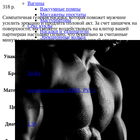
Вагины
318
р.
Вакуумные помпы
Массажеры простаты
Симпатичная гелевая насадка, которая поможет мужчине
Мастурбаторы
усилить эрекцию и продлить половой акт. За счет шишечек на
Секс куклы
поверхности, вы сможете воздействовать на клитор вашей
Насадки и удлинители
партнерши настолько сильно, что буквально за считанные
Эрекционные кольца
минуты ее тело пронзит яркий незабываемый оргазм.
Упаковка
прозрачный пакет
Бренд
ToyFa
Материал
поливинилхлорид (ПВХ, PVC)
Цвет
фиолетовый
Диаметр
1.50