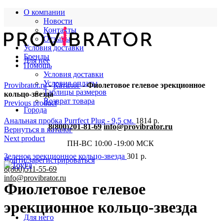
О компании
Новости
Контакты
Отзывы
Условия доставки
Бренды
Для нее
Помощь
Условия доставки
Условия оплаты
Provibrator.ru
-
Каталог
-
Фиолетовое гелевое эрекционное
Таблицы размеров
кольцо-звезда
Возврат товара
Previous product
Города
Анальная пробка Purrfect Plug - 9,5 см.
1814
р.
8(800)201-81-69
info@provibrator.ru
Вернуться в каталог
Next product
ПН-ВС 10:00 -19:00 МСК
Зеленое эрекционное кольцо-звезда
301
р.
Войти/Зарегистрироваться
8(800)511-55-69
info@provibrator.ru
Фиолетовое гелевое
эрекционное кольцо-звезда
Для него