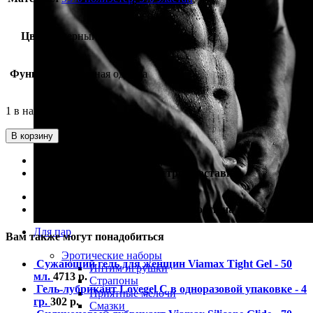
Цвет
черный с красным
Функция
эротичная одежда
1 в наличии
В корзину
100% гарантия лучшей цены
100% гарантия самой быстрой доставки
100% гарантия от подделки
100% гарантия полной анонимности на всех этапах
Для пар
Вам также могут понадобиться
Эротические наборы
Сужающий гель для женщин Viamax Tight Gel - 50
Интим игрушки
мл.
4713
р.
Страпоны
Гель-лубрикант Lovegel C в одноразовой упаковке - 4
Приятные мелочи
гр.
302
р.
Смазки