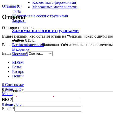
Косметика с феромонами
Отзывы (0)
Массажные масла и свечи
-50%
Отзывы
Закрыть
Отзывов пока нет.
Зажимы на соски с грузиками
Будьте первым, кто оставил отзыв на “Черный чокер с двумя к
1629
р.
815
р.
В список желаний
Ваш e-mail не будет опубликован.
Обязательные поля помечен
В корзину
Ваша оценка
*
Посмотреть
BDSM
Белье
Распродажа
Новинки
0
Список желаний
0
items
/
0
р.
Ваш отзыв
*
Меню
Имя
*
0
items
/
0
р.
Email
*