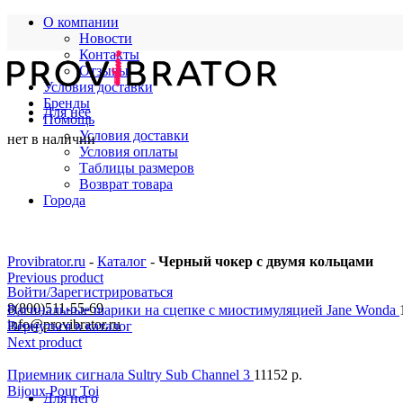
О компании
Новости
Контакты
Отзывы
Условия доставки
Бренды
Для нее
Помощь
Условия доставки
нет в наличии
Условия оплаты
Таблицы размеров
Возврат товара
Города
Provibrator.ru
-
Каталог
-
Черный чокер с двумя кольцами
Previous product
Войти/Зарегистрироваться
8(800)511-55-69
Вагинальные шарики на сцепке с миостимуляцией Jane Wonda
info@provibrator.ru
Вернуться в каталог
Next product
Приемник сигнала Sultry Sub Channel 3
11152
р.
Bijoux Pour Toi
Для него