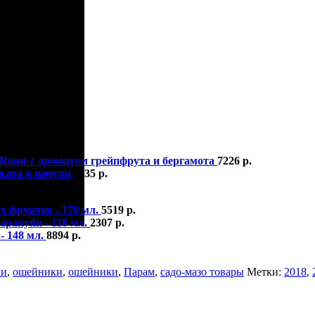
x Rome с ароматом грейпфрута и бергамота
7226
р.
ската и пачули
6635
р.
3598
р.
х фруктов - 170 мл.
5519
р.
аракуйи - 118 мл.
2307
р.
- 148 мл.
8894
р.
ки
,
ошейники
,
ошейники
,
Парам
,
садо-мазо товары
Метки:
2018
,