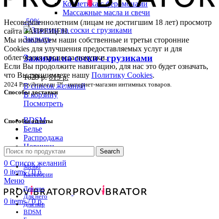
Косметика с феромонами
Массажные масла и свечи
-50%
Несовершеннолетним (лицам не достигшим 18 лет) просмотр
сайта ЗАПРЕЩЕН.
Закрыть
Мы используем наши собственные и третьи сторонние
Cookies для улучшения предоставляемых услуг и для
Зажимы на соски с грузиками
облегчения процесса покупки.
Если Вы продолжите навигацию, для нас это будет означать,
что Вы принимаете нашу
Политику Cookies
.
1629
р.
815
р.
2024 Provibrator.ru ™ - интернет-магазин интимных товаров.
В список желаний
Способы доставки
В корзину
Посмотреть
BDSM
Способы оплаты
Белье
Распродажа
Новинки
Search
0
Список желаний
Меню
0
items
/
0
р.
Категории
Меню
Для нее
Для него
0
items
/
0
р.
Для пар
BDSM