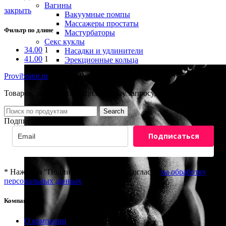
Вагины
закрыть
Вакуумные помпы
Массажеры простаты
Фильтр по длине
Мастурбаторы
Секс куклы
34.00
1
Насадки и удлинители
41.00
1
Эрекционные кольца
Provibrator.ru
-
Bijoux Pour Toi
Товаров, соответствующих вашему запросу, не обнаружено.
Search
Подписка на новости
Подписаться
* Нажимая "Подписаться" вы даёте согласие
на обработку
персональных данных
Компания
8(800)201-81-69
О компании