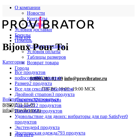
О компании
Новости
Контакты
Отзывы
Условия доставки
Бренды
Для нее
Помощь
Bijoux Pour Toi
Условия доставки
Условия оплаты
Таблицы размеров
Категории
Возврат товара
Города
Все
продуктов
nodiscount
801 продукт
8(800)201-81-69
info@provibrator.ru
Размер
2 продукта
Все для секса
187 продуктов
ПН-ВС 10:00 -19:00 МСК
Двойной страпон
3 продукта
Войти/Зарегистрироваться
Для него
324 продукта
8(800)511-55-69
Для нее
712 продуктов
info@provibrator.ru
Парам
1 068 продуктов
Удовольствие для двоих: вибраторы для пар Satisfyer
0
продуктов
Экстендер
4 продукта
Эротическая одежда
793 продукта
Для него