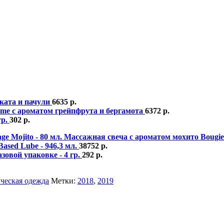
ската и пачули
6635
р.
Rome с ароматом грейпфрута и бергамота
6372
р.
гр.
302
р.
Массажная свеча с ароматом мохито Bougie 
Based Lube - 946,3 мл.
38752
р.
овой упаковке - 4 гр.
292
р.
ческая одежда
Метки:
2018
,
2019