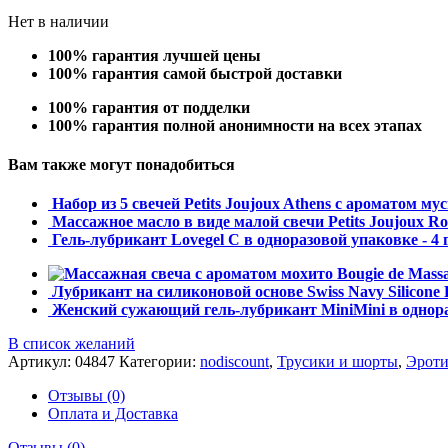
Нет в наличии
100% гарантия лучшей цены
100% гарантия самой быстрой доставки
100% гарантия от подделки
100% гарантия полной анонимности на всех этапах
Вам также могут понадобиться
Набор из 5 свечей Petits Joujoux Athens с ароматом му
Массажное масло в виде малой свечи Petits Joujoux 
Гель-лубрикант Lovegel C в одноразовой упаковке - 4 
Лубрикант на силиконовой основе Swiss Navy Silicone 
Женский сужающий гель-лубрикант MiniMini в однораз
В список желаний
Артикул:
04847
Категории:
nodiscount
,
Трусики и шорты
,
Эроти
Отзывы (0)
Оплата и Доставка
Отзывы (0)