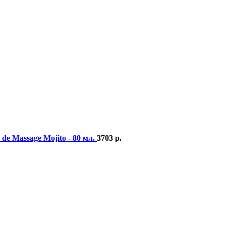
de Massage Mojito - 80 мл.
3703
р.