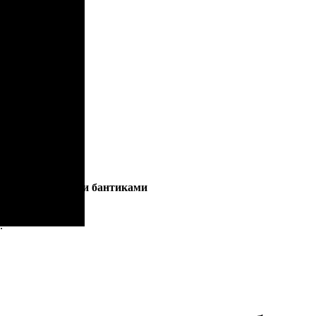
ом и аккуратными бантиками
.