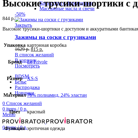
Высокие трусики-шортики с 
Косметика с феромонами
Массажные масла и свечи
-50%
844
р.
Закрыть
Высокие трусики-шортики с доступом и аккуратными бантика
Зажимы на соски с грузиками
Упаковка
картонная коробка
1629
р.
815
р.
В список желаний
В корзину
Бренд
Le Frivole
Посмотреть
BDSM
Размер
XS-S
Белье
Распродажа
Новинки
Материал
76% полиамид, 24% эластан
0
Список желаний
0
items
/
0
р.
Цвет
красный
Меню
0
items
/
0
р.
Функция
эротичная одежда