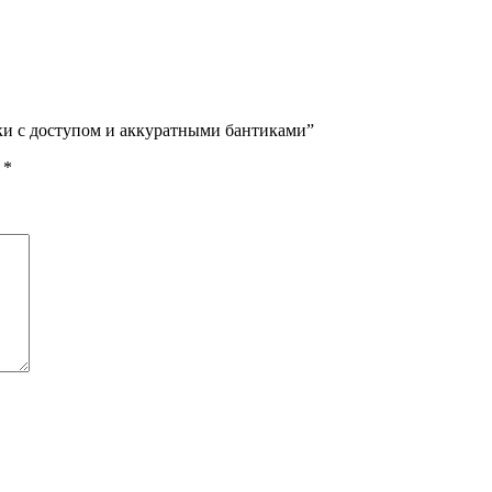
ки с доступом и аккуратными бантиками”
ы
*