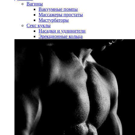
Вагины
Вакуумные помпы
Массажеры простаты
Мастурбаторы
Секс куклы
Насадки и удлинители
Эрекционные кольца