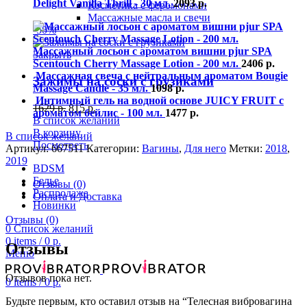
Delight Vanilla Thrill - 30 мл.
2093
р.
Косметика с феромонами
Массажные масла и свечи
-50%
Массажный лосьон с ароматом вишни pjur SPA
Закрыть
Scentouch Cherry Massage Lotion - 200 мл.
2406
р.
Массажная свеча с нейтральным ароматом Bougie
Зажимы на соски с грузиками
Massage Candle - 35 мл.
1098
р.
Интимный гель на водной основе JUICY FRUIT с
1629
р.
815
р.
ароматом бейлис - 100 мл.
1477
р.
В список желаний
В корзину
В список желаний
Посмотреть
Артикул:
667511
Категории:
Вагины
,
Для него
Метки:
2018
,
2019
BDSM
Белье
Отзывы (0)
Распродажа
Оплата и Доставка
Новинки
Отзывы (0)
0
Список желаний
0
items
/
0
р.
Отзывы
Меню
Отзывов пока нет.
0
items
/
0
р.
Будьте первым, кто оставил отзыв на “Телесная вибровагина