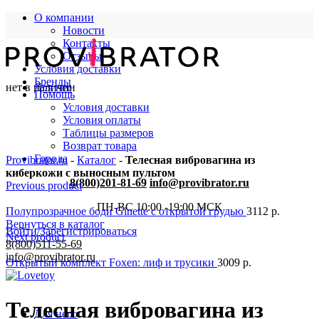
О компании
Новости
Контакты
Отзывы
Условия доставки
Бренды
нет в наличии
Для нее
Помощь
Условия доставки
Условия оплаты
Таблицы размеров
Возврат товара
Города
Provibrator.ru
-
Каталог
-
Телесная вибровагина из
киберкожи с выносным пультом
8(800)201-81-69
info@provibrator.ru
Previous product
ПН-ВС 10:00 -19:00 МСК
Полупрозрачное боди Ginette с открытой грудью
3112
р.
Вернуться в каталог
Войти/Зарегистрироваться
Next product
8(800)511-55-69
info@provibrator.ru
Открытый комплект Foxen: лиф и трусики
3009
р.
Телесная вибровагина из
Для него