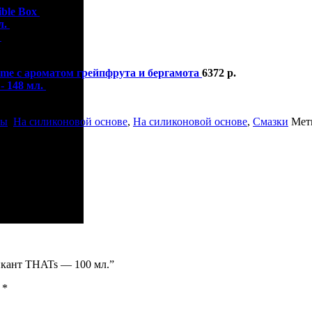
ible Box
4584
р.
л.
378
р.
.
4713
р.
Rome с ароматом грейпфрута и бергамота
6372
р.
- 148 мл.
8894
р.
ты
,
На силиконовой основе
,
На силиконовой основе
,
Смазки
Мет
икант THATs — 100 мл.”
ы
*