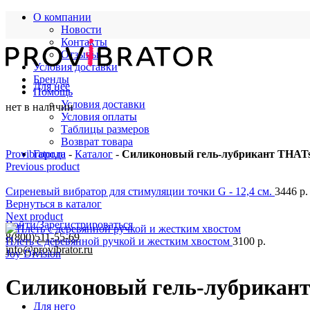
О компании
Новости
Контакты
Отзывы
Условия доставки
Бренды
Для нее
Помощь
Условия доставки
нет в наличии
Условия оплаты
Таблицы размеров
Возврат товара
Provibrator.ru
Города
-
Каталог
-
Силиконовый гель-лубрикант THATs
Previous product
Сиреневый вибратор для стимуляции точки G - 12,4 см.
3446
р.
Вернуться в каталог
Next product
Войти/Зарегистрироваться
8(800)511-55-69
Плеть с деревянной ручкой и жестким хвостом
3100
р.
info@provibrator.ru
Joy Division
Силиконовый гель-лубрикант
Для него