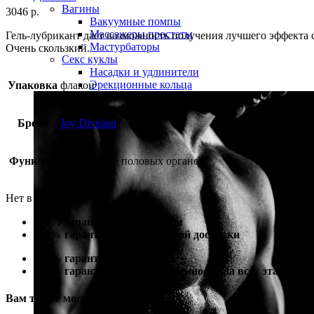
Вагины
3046
р.
Вакуумные помпы
Массажеры простаты
Гель-лубрикант дает возможность получения лучшего эффекта с
Мастурбаторы
Очень скользкий.
Секс куклы
Насадки и удлинители
Эрекционные кольца
Упаковка
флакон
Бренд
Joy Division
Функция
увлажнение половых органов
Нет в наличии
100% гарантия лучшей цены
100% гарантия самой быстрой доставки
100% гарантия от подделки
100% гарантия полной анонимности на всех этапах
Вам также могут понадобиться