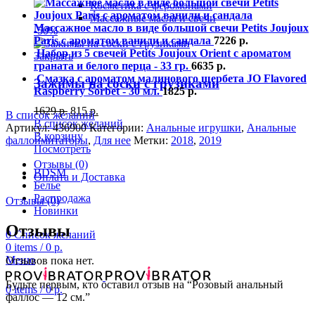
Косметика с феромонами
Массажные масла и свечи
Массажное масло в виде большой свечи Petits Joujoux
-50%
Paris с ароматом ванили и сандала
7226
р.
Набор из 5 свечей Petits Joujoux Orient с ароматом
Закрыть
граната и белого перца - 33 гр.
6635
р.
Смазка с ароматом малинового щербета JO Flavored
Зажимы на соски с грузиками
Raspberry Sorbet - 30 мл.
1825
р.
1629
р.
815
р.
В список желаний
В список желаний
Артикул:
436900
Категории:
Анальные игрушки
,
Анальные
В корзину
фаллоимитаторы
,
Для нее
Метки:
2018
,
2019
Посмотреть
Отзывы (0)
BDSM
Оплата и Доставка
Белье
Распродажа
Отзывы (0)
Новинки
Отзывы
0
Список желаний
0
items
/
0
р.
Меню
Отзывов пока нет.
Будьте первым, кто оставил отзыв на “Розовый анальный
0
items
/
0
р.
фаллос — 12 см.”