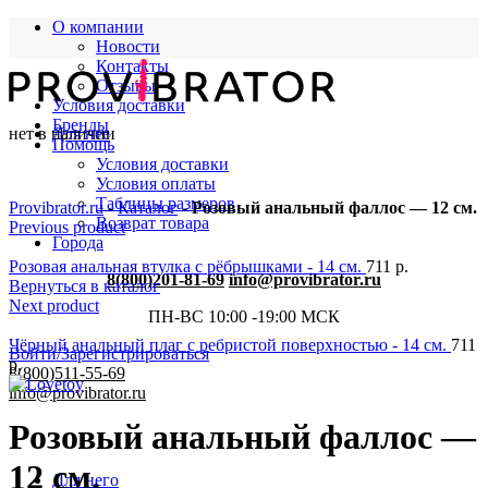
О компании
Новости
Контакты
Отзывы
Условия доставки
Бренды
нет в наличии
Для нее
Помощь
Условия доставки
Условия оплаты
Таблицы размеров
Provibrator.ru
-
Каталог
-
Розовый анальный фаллос — 12 см.
Возврат товара
Previous product
Города
Розовая анальная втулка с рёбрышками - 14 см.
711
р.
8(800)201-81-69
info@provibrator.ru
Вернуться в каталог
Next product
ПН-ВС 10:00 -19:00 МСК
Чёрный анальный плаг с ребристой поверхностью - 14 см.
711
Войти/Зарегистрироваться
р.
8(800)511-55-69
info@provibrator.ru
Розовый анальный фаллос —
12 см.
Для него