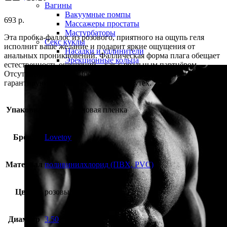
Вагины
Вакуумные помпы
693
р.
Массажеры простаты
Мастурбаторы
Эта пробка-фаллос из розового, приятного на ощупь геля
Секс куклы
исполнит ваше желание и подарит яркие ощущения от
Насадки и удлинители
анальных проникновений. Фаллическая форма плага обещает
Эрекционные кольца
естественность ощущений – как с реальным партнёром.
Отсутствие швов и широкое ограничительное основание
гарантируют безопасность анальных утех.
Упаковка
полиэтиленовая пленка
Бренд
Lovetoy
Материал
поливинилхлорид (ПВХ, PVC)
Цвет
розовый
Диаметр
3.50