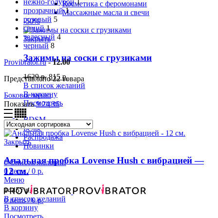
нежно-голубой
1
Косметика с феромонами
прозрачный
1
Массажные масла и свечи
розовый
5
-50%
синий
1
телесный
4
Закрыть
черный
8
Зажимы на соски с грузиками
Provibrator.ru
-
12.00
1629
р.
815
р.
Представлено 22 товара
В список желаний
В корзину
Боковое меню
Посмотреть
Показать
9
24
36
BDSM
Белье
Распродажа
Закрыть
Новинки
Анальная пробка Lovense Hush с вибрацией —
0
Список желаний
12 см.
0
items
/
0
р.
Меню
14457
р.
В список желаний
0
items
/
0
р.
В корзину
Посмотреть