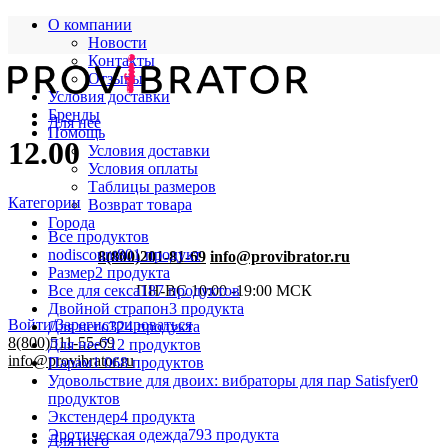
О компании
Новости
Контакты
Отзывы
Условия доставки
Бренды
Для нее
Помощь
12.00
Условия доставки
Условия оплаты
Таблицы размеров
Категории
Возврат товара
Города
Все
продуктов
nodiscount
801 продукт
8(800)201-81-69
info@provibrator.ru
Размер
2 продукта
Все для секса
187 продуктов
ПН-ВС 10:00 -19:00 МСК
Двойной страпон
3 продукта
Войти/Зарегистрироваться
Для него
324 продукта
8(800)511-55-69
Для нее
712 продуктов
info@provibrator.ru
Парам
1 068 продуктов
Удовольствие для двоих: вибраторы для пар Satisfyer
0
продуктов
Экстендер
4 продукта
Эротическая одежда
793 продукта
Для него