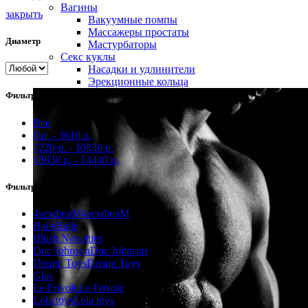
Вагины
закрыть
Вакуумные помпы
Массажеры простаты
Диаметр
Мастурбаторы
Секс куклы
Насадки и удлинители
Эрекционные кольца
Фильтр по цене
Все
0
р.
-
3610
р.
7220
р.
-
10830
р.
10830
р.
-
14440
р.
Фильтр по бренду
4sexdreaM
4sexdreaM
1
Baile
Baile
1
Blush Novelties
1
Doc Johnson
Doc Johnson
3
Dream Toys
Dream Toys
1
Glas
1
Le Frivole
Le Frivole
2
Lola toys
Lola toys
1