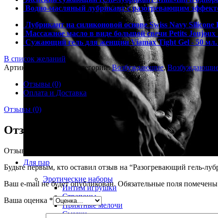
Водно-масляный лубрикант с разогревающим эффект
Лубрикант на силиконовой основе Swiss Navy Silicone 
Массажное масло в виде большой свечи Petits Joujou
Сужающий гель для женщин Viamax Tight Gel - 50 мл
В список желаний
Артикул:
LB-70017t
Категории:
Возбуждающие
,
Возбуждающи
Отзывы (0)
Оплата и Доставка
Отзывы (0)
Отзывы
Отзывов пока нет.
Для пар
Будьте первым, кто оставил отзыв на “Разогревающий гель-лубр
Эротические наборы
Ваш e-mail не будет опубликован.
Обязательные поля помечен
Интим игрушки
Страпоны
Ваша оценка
*
Приятные мелочи
Смазки