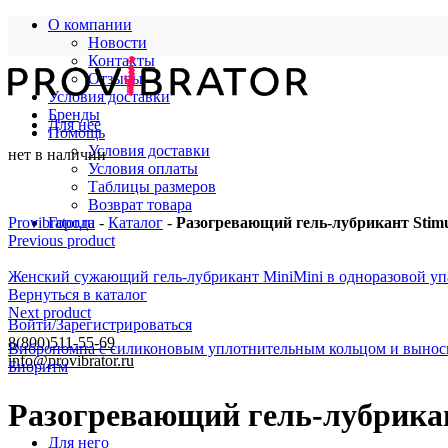
О компании
Новости
Контакты
Отзывы
Условия доставки
Бренды
Для нее
Помощь
Условия доставки
нет в наличии
Условия оплаты
Таблицы размеров
Возврат товара
Provibrator.ru
Города
-
Каталог
-
Разогревающий гель-лубрикант Stimul
Previous product
Женский сужающий гель-лубрикант MiniMini в одноразовой упа
Вернуться в каталог
Next product
Войти/Зарегистрироваться
8(800)511-55-69
Вибропомпа с силиконовым уплотнительным кольцом и выно
info@provibrator.ru
Биоритм
Разогревающий гель-лубрикант
Для него