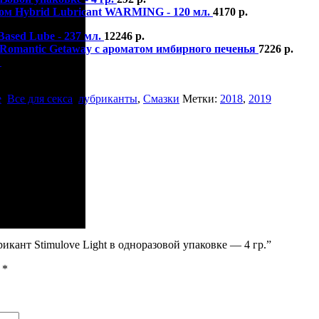
ом Hybrid Lubricant WARMING - 120 мл.
4170
р.
Based Lube - 237 мл.
12246
р.
x Romantic Getaway с ароматом имбирного печенья
7226
р.
.
4713
р.
е
,
Все для секса
,
лубриканты
,
Смазки
Метки:
2018
,
2019
икант Stimulove Light в одноразовой упаковке — 4 гр.”
ы
*