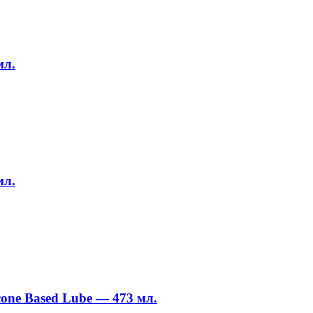
мл.
мл.
cone Based Lube — 473 мл.