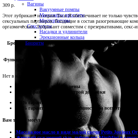
Вагины
309
р.
Вакуумные помпы
Массажеры простаты
Этот лубрикант из серии Ты и Я обеспечивает не только чувств
Мастурбаторы
сексуальных партнеров. Входящие в состав разогревающие к
Секс куклы
оргазмических. Лубрикант совместим с презервативами, секс-
Насадки и удлинители
Эрекционные кольца
Бренд
Биоритм
Функция
возбуждающее средство
Нет в наличии
100% гарантия лучшей цены
100% гарантия самой быстрой доставки
100% гарантия от подделки
100% гарантия полной анонимности на всех этапах
Вам также могут понадобиться
Массажное масло в виде малой свечи Petits Joujoux Or
Женский сужающий гель-лубрикант MiniMini в однораз