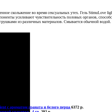
енное скольжение во время сексуальных утех. Гель StimuLove li
омпоненты усиливают чувствительность половых органов, спос
игрушками из различных материалов. Смывается обычной водой.
ient с ароматом граната и белого перца
6372
р.
овой упаковке - 4 гр.
292
р.