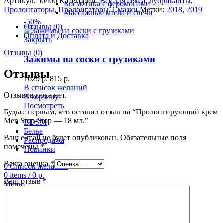
Артикул:
50400
Категории:
Все для секса
,
лубриканты
,
Косметика с феромонами
Пролонгаторы
,
Пролонгаторы
,
Смазки
Метки:
2018
,
2019
Массажные масла и свечи
-50%
Отзывы (0)
Оплата и Доставка
Закрыть
Отзывы (0)
Зажимы на соски с грузиками
Отзывы
1629
р.
815
р.
В список желаний
Отзывов пока нет.
В корзину
Посмотреть
Будьте первым, кто оставил отзыв на “Пролонгирующий крем
Men Stop-Stop — 18 мл.”
BDSM
Белье
Ваш e-mail не будет опубликован.
Обязательные поля
Распродажа
помечены
*
Новинки
Ваша оценка
*
0
Список желаний
0
items
/
0
р.
Ваш отзыв
*
Меню
0
items
/
0
р.