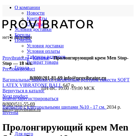
О компании
Новости
Контакты
Отзывы
Условия доставки
Бренды
нет в наличии
Для нее
Помощь
Условия доставки
Условия оплаты
Таблицы размеров
Provibrator.ru
-
Каталог
-
Пролонгирующий крем Men Stop-
Возврат товара
Stop — 18 мл.
Города
Previous product
8(800)201-81-69
info@provibrator.ru
Вагинальные шарики со смещенным центром тяжести SOFT
LATEX VIBRATONE BALL
647
р.
ПН-ВС 10:00 -19:00 МСК
Вернуться в каталог
Next product
Войти/Зарегистрироваться
8(800)511-55-69
Вибратор с клиторальными шипами №10 - 17 см.
2034
р.
info@provibrator.ru
Inverma
Пролонгирующий крем Men
Для него