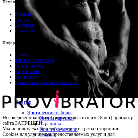
Помощь
Помощь
Оплата
Доставка
Гарантии
Информация
Статьи
Таблицы размеров
Вопрос-ответ
Карта сайта
Вакансии
Правила пользования сайтом
Для пар
Эротические наборы
Несовершеннолетним (лицам не достигшим 18 лет) просмотр
Интим игрушки
сайта ЗАПРЕЩЕН.
Страпоны
Мы используем наши собственные и третьи сторонние
Приятные мелочи
Cookies для улучшения предоставляемых услуг и для
Смазки