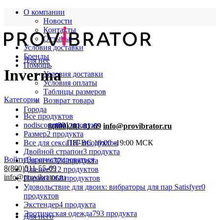
О компании
Новости
Контакты
Отзывы
Условия доставки
Бренды
Для нее
Помощь
Inverma
Условия доставки
Условия оплаты
Таблицы размеров
Категории
Возврат товара
Города
Все
продуктов
nodiscount
801 продукт
8(800)201-81-69
info@provibrator.ru
Размер
2 продукта
Все для секса
187 продуктов
ПН-ВС 10:00 -19:00 МСК
Двойной страпон
3 продукта
Войти/Зарегистрироваться
Для него
324 продукта
8(800)511-55-69
Для нее
712 продуктов
info@provibrator.ru
Парам
1 068 продуктов
Удовольствие для двоих: вибраторы для пар Satisfyer
0
продуктов
Экстендер
4 продукта
Эротическая одежда
793 продукта
Для него