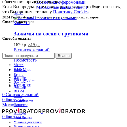
облегчения процесса покупки.
Косметика с феромонами
Если Вы продолжите навигацию, для нас это будет означать,
Массажные масла и свечи
что Вы принимаете нашу
Политику Cookies
.
-50%
2024 Provibrator.ru ™ - интернет-магазин интимных товаров.
Способы доставки
Закрыть
Зажимы на соски с грузиками
Способы оплаты
1629
р.
815
р.
В список желаний
В корзину
Search
Посмотреть
Меню
Категории
BDSM
Белье
Для нее
Распродажа
Для него
Новинки
Для пар
BDSM
0
Список желаний
Белье
0
items
/
0
р.
Распродажа
Меню
Новинки
Бренды
0
items
/
0
р.
Мои заказы
Условия доставки
Условия оплаты