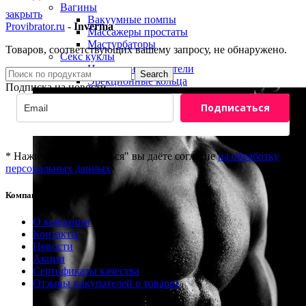
Вагины
закрыть
Вакуумные помпы
Provibrator.ru
-
Inverma
Массажеры простаты
Мастурбаторы
Товаров, соответствующих вашему запросу, не обнаружено.
Секс куклы
Насадки и удлинители
Search
Эрекционные кольца
Подписка на новости
Подписаться
* Нажимая "Подписаться" вы даёте согласие
на обработку
персональных данных
Компания
8(800)201-81-69
О компании
info@provibrator.ru
Контакты
Новости
Акции
Сертификаты качества
Отзывы покупателей о товарах