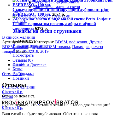
Косметика с феромонами
Массажные масла и свечи
Стимулирующий и тонизирующий лубрикант pjur
-50%
ESPRESSO - 100 мл.
2074
р.
Массажное масло в виде малой свечи Petits Joujoux
Закрыть
London с ароматом ревеня, амбры и чёрной
смородины
6372
р.
Зажимы на соски с грузиками
В список желаний
1629
р.
815
р.
Артикул:
LF1463
Категории:
BDSM
,
nodiscount
,
Другие
В список желаний
BDSM товары
,
Другие BDSM товары
,
Парам
,
садо-мазо
В корзину
товары
Метки:
2018
,
2019
Посмотреть
Отзывы (0)
BDSM
Оплата и Доставка
Белье
Распродажа
Отзывы (0)
Новинки
Отзывы
0
Список желаний
0
items
/
0
р.
Отзывов пока нет.
Меню
Будьте первым, кто оставил отзыв на “Набор для фиксации”
0
items
/
0
р.
Ваш e-mail не будет опубликован.
Обязательные поля