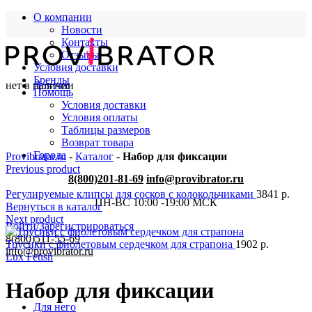
О компании
Новости
Контакты
Отзывы
Условия доставки
Бренды
нет в наличии
Для нее
Помощь
Условия доставки
Условия оплаты
Таблицы размеров
Возврат товара
Города
Provibrator.ru
-
Каталог
-
Набор для фиксации
Previous product
8(800)201-81-69
info@provibrator.ru
Регулируемые клипсы для сосков с колокольчиками
3841
р.
ПН-ВС 10:00 -19:00 МСК
Вернуться в каталог
Next product
Войти/Зарегистрироваться
8(800)511-55-69
Трусики с фиолетовым сердечком для страпона
1902
р.
info@provibrator.ru
Lux Fetish
Набор для фиксации
Для него