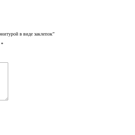
рнитурой в виде заклепок”
ы
*