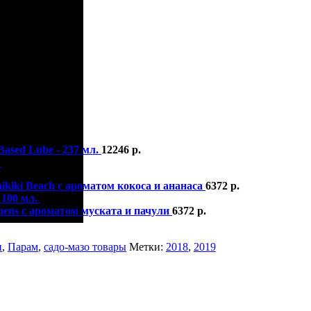
р.
Based Lube - 237 мл.
12246
р.
.
4713
р.
ikiki Beach с ароматом кокоса и ананаса
6372
р.
 100 мл.
1947
р.
thens с ароматом муската и пачули
6372
р.
и
,
Парам
,
садо-мазо товары
Метки:
2018
,
2019