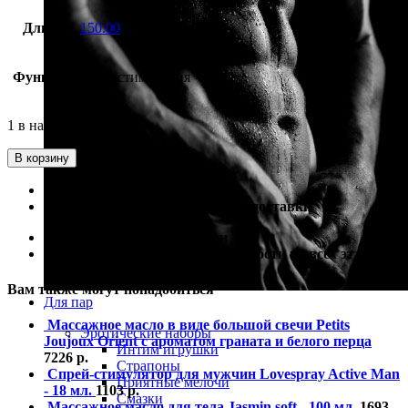
Длина
150.00
Функция
фаллостимуляция
1 в наличии
В корзину
100% гарантия лучшей цены
100% гарантия самой быстрой доставки
100% гарантия от подделки
100% гарантия полной анонимности на всех этапах
Вам также могут понадобиться
Для пар
Массажное масло в виде большой свечи Petits
Эротические наборы
Joujoux Orient с ароматом граната и белого перца
Интим игрушки
7226
р.
Страпоны
Спрей-стимулятор для мужчин Lovespray Active Man
Приятные мелочи
- 18 мл.
1103
р.
Смазки
Массажное масло для тела Jasmin soft - 100 мл.
1693