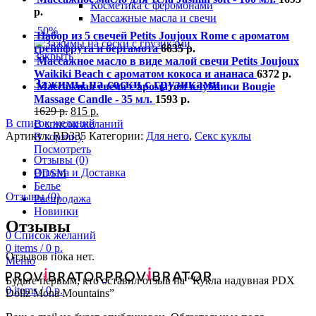
Косметика с феромонами
р.
Массажные масла и свечи
-50%
Набор из 5 свечей Petits Joujoux Rome с ароматом
грейпфрута и бергамота
6635
р.
Закрыть
Массажное масло в виде малой свечи Petits Joujoux
Waikiki Beach с ароматом кокоса и ананаса
6372
р.
Зажимы на соски с грузиками
Массажная свеча с ароматом клубники Bougie
Massage Candle - 35 мл.
1593
р.
1629
р.
815
р.
В список желаний
В список желаний
Артикул:
RD335
Категории:
Для него
,
Секс куклы
В корзину
Посмотреть
Отзывы (0)
Оплата и Доставка
BDSM
Белье
Отзывы (0)
Распродажа
Новинки
Отзывы
0
Список желаний
0
items
/
0
р.
Отзывов пока нет.
Меню
Будьте первым, кто оставил отзыв на “Кукла надувная PDX
0
items
/
0
р.
Dollz Mona Mountains”