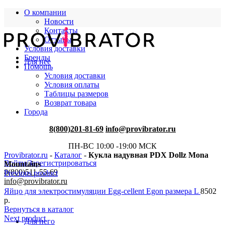
О компании
Новости
Контакты
Отзывы
Условия доставки
Бренды
Для нее
Помощь
Условия доставки
Условия оплаты
Таблицы размеров
Возврат товара
Города
8(800)201-81-69
info@provibrator.ru
ПН-ВС 10:00 -19:00 МСК
Provibrator.ru
-
Каталог
-
Кукла надувная PDX Dollz Mona
Войти/Зарегистрироваться
Mountains
8(800)511-55-69
Previous product
info@provibrator.ru
Яйцо для электростимуляции Egg-cellent Egon размера L
8502
р.
Вернуться в каталог
Next product
Для него