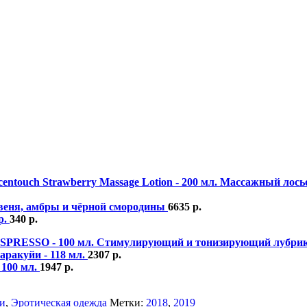
Массажный лосьо
ревеня, амбры и чёрной смородины
6635
р.
р.
340
р.
Стимулирующий и тонизирующий лубрика
аракуйи - 118 мл.
2307
р.
 100 мл.
1947
р.
и
,
Эротическая одежда
Метки:
2018
,
2019