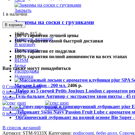
Закрыть
1 в наличии
Зажимы на соски с грузиками
В корзину
1629
р.
815
р.
100% гарантия лучшей цены
В список желаний
100% гарантия самой быстрой доставки
В корзину
Посмотреть
100% гарантия от подделки
100% гарантия полной анонимности на всех этапах
BDSM
Белье
Вам также могут понадобиться
Распродажа
Новинки
Massage Lotion - 200 мл.
2406
р.
0
Список желаний
Набор из 5 свечей Petits Joujoux London с ароматом 
0
items
/
0
р.
Гель-бальзам Антивир с экстрактом хвои пихты - 45 г
Меню
Лубрикант Swiss Navy Passion Fruit Lube с ароматом м
0
items
/
0
р.
Органический лубрикант на водной основе Bio Super -
В список желаний
Артикул:
STM-9333X
Категории:
nodiscount
,
беби-долл
,
Сорочк