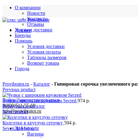
О компании
Новости
Контакты
Отзывы
Условия доставки
Для нее
Бренды
Помощь
Условия доставки
Условия оплаты
Таблицы размеров
Возврат товара
Города
Provibrator.ru
-
Каталог
-
Гипюровая сорочка увеличенного раз
Previous product
Войти/Зарегистрироваться
Чулки с широким кружевом Secred
974
р.
8(800)511-55-69
Вернуться в каталог
info@provibrator.ru
Next product
Колготки в круглую сеточку
594
р.
Seven`til Midnight
Для него
Вагины