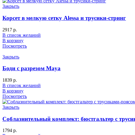
Закрыть
Корсет в мелкую сетку Alessa и трусики-стринг
2917
р.
В список желаний
В корзину
Посмотреть
Закрыть
Боди с разрезом Maya
1839
р.
В список желаний
В корзину
Посмотреть
Закрыть
Соблазнительный комплект: бюстгальтер с трус
1794
р.