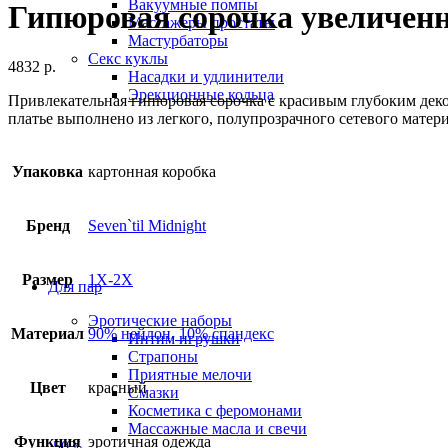
Вакуумные помпы
Гипюровая сорочка увеличенно
Массажеры простаты
Мастурбаторы
Секс куклы
4832
р.
Насадки и удлинители
Эрекционные кольца
Привлекательная гипюровая сорочка с красивым глубоким деко
платье выполнено из легкого, полупрозрачного сетевого матери
Упаковка
картонная коробка
Бренд
Seven`til Midnight
Размер
1X-2X
Для пар
Эротические наборы
Материал
90% нейлон, 10% спандекс
Интим игрушки
Страпоны
Приятные мелочи
Цвет
красный
Смазки
Косметика с феромонами
Массажные масла и свечи
Функция
эротичная одежда
-50%