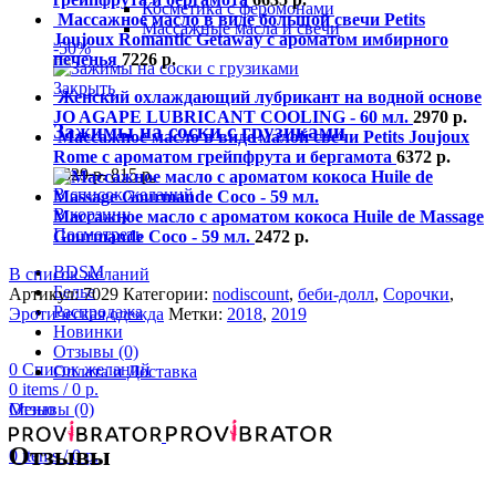
Косметика с феромонами
Массажное масло в виде большой свечи Petits
Массажные масла и свечи
Joujoux Romantic Getaway с ароматом имбирного
-50%
печенья
7226
р.
Закрыть
Женский охлаждающий лубрикант на водной основе
JO AGAPE LUBRICANT COOLING - 60 мл.
2970
р.
Зажимы на соски с грузиками
Массажное масло в виде малой свечи Petits Joujoux
Rome с ароматом грейпфрута и бергамота
6372
р.
1629
р.
815
р.
В список желаний
В корзину
Массажное масло с ароматом кокоса Huile de Massage
Посмотреть
Gourmande Coco - 59 мл.
2472
р.
BDSM
В список желаний
Белье
Артикул:
7029
Категории:
nodiscount
,
беби-долл
,
Сорочки
,
Распродажа
Эротическая одежда
Метки:
2018
,
2019
Новинки
Отзывы (0)
0
Список желаний
Оплата и Доставка
0
items
/
0
р.
Меню
Отзывы (0)
Отзывы
0
items
/
0
р.