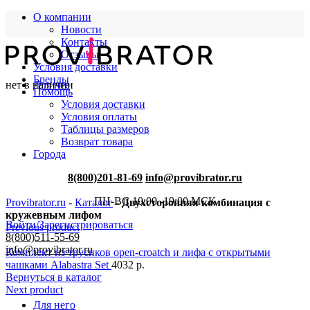
О компании
Новости
Контакты
Отзывы
Условия доставки
Бренды
нет в наличии
Для нее
Помощь
Условия доставки
Условия оплаты
Таблицы размеров
Возврат товара
Города
8(800)201-81-69
info@provibrator.ru
ПН-ВС 10:00 -19:00 МСК
Provibrator.ru
-
Каталог
-
Двухсторонняя комбинация с
кружевным лифом
Войти/Зарегистрироваться
Previous product
8(800)511-55-69
info@provibrator.ru
Комплект из трусиков open-croatch и лифа с открытыми
чашками Alabastra Set
4032
р.
Вернуться в каталог
Next product
Для него