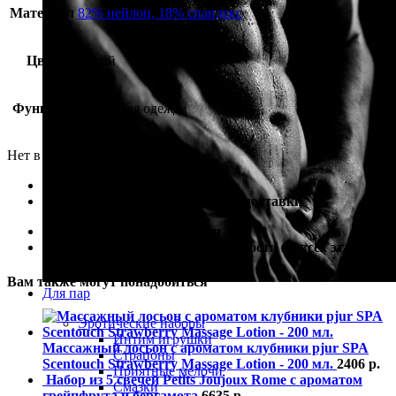
Материал
82% нейлон, 18% спандекс
Цвет
синий
Функция
эротичная одежда
Нет в наличии
100% гарантия лучшей цены
100% гарантия самой быстрой доставки
100% гарантия от подделки
100% гарантия полной анонимности на всех этапах
Вам также могут понадобиться
Для пар
Эротические наборы
Интим игрушки
Массажный лосьон с ароматом клубники pjur SPA
Страпоны
Scentouch Strawberry Massage Lotion - 200 мл.
2406
р.
Приятные мелочи
Набор из 5 свечей Petits Joujoux Rome с ароматом
Смазки
грейпфрута и бергамота
6635
р.