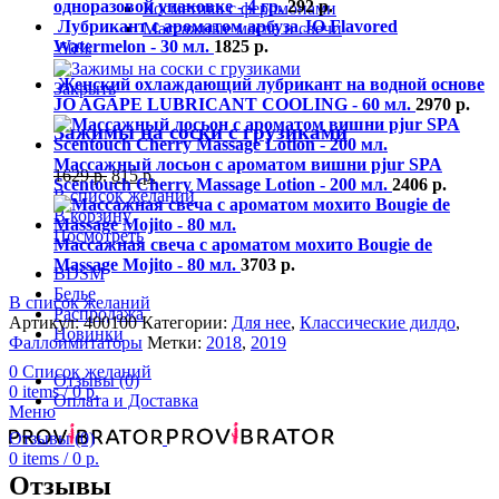
одноразовой упаковке - 4 гр.
292
р.
Косметика с феромонами
Лубрикант с ароматом арбуза JO Flavored
Массажные масла и свечи
Watermelon - 30 мл.
1825
р.
-50%
Женский охлаждающий лубрикант на водной основе
Закрыть
JO AGAPE LUBRICANT COOLING - 60 мл.
2970
р.
Зажимы на соски с грузиками
Массажный лосьон с ароматом вишни pjur SPA
1629
р.
815
р.
Scentouch Cherry Massage Lotion - 200 мл.
2406
р.
В список желаний
В корзину
Посмотреть
Массажная свеча с ароматом мохито Bougie de
Massage Mojito - 80 мл.
3703
р.
BDSM
Белье
В список желаний
Распродажа
Артикул:
400100
Категории:
Для нее
,
Классические дилдо
,
Новинки
Фаллоимитаторы
Метки:
2018
,
2019
0
Список желаний
Отзывы (0)
0
items
/
0
р.
Оплата и Доставка
Меню
Отзывы (0)
0
items
/
0
р.
Отзывы