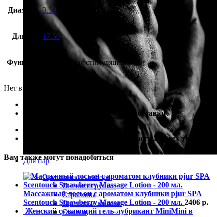
Диаметр
3.50
Длина
17.50
Функция
вагинальная стимуляция
Нет в наличии
100% гарантия лучшей цены
100% гарантия самой быстрой доставки
100% гарантия от подделки
100% гарантия полной анонимности на всех этапах
Вам также могут понадобиться
Для пар
Эротические наборы
Интим игрушки
Массажный лосьон с ароматом клубники pjur SPA
Страпоны
Scentouch Strawberry Massage Lotion - 200 мл.
2406
р.
Приятные мелочи
Женский сужающий гель-лубрикант MiniMini в
Смазки