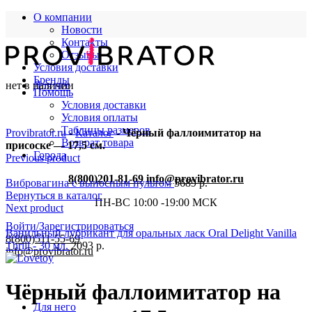
О компании
Новости
Контакты
Отзывы
Условия доставки
Бренды
нет в наличии
Для нее
Помощь
Условия доставки
Условия оплаты
Таблицы размеров
Provibrator.ru
-
Каталог
-
Чёрный фаллоимитатор на
Возврат товара
присоске — 17,5 см.
Города
Previous product
8(800)201-81-69
info@provibrator.ru
Вибровагина с выносным пультом
5689
р.
Вернуться в каталог
ПН-ВС 10:00 -19:00 МСК
Next product
Войти/Зарегистрироваться
Ванильный лубрикант для оральных ласк Oral Delight Vanilla
8(800)511-55-69
Thrill - 30 мл.
2093
р.
info@provibrator.ru
Чёрный фаллоимитатор на
Для него