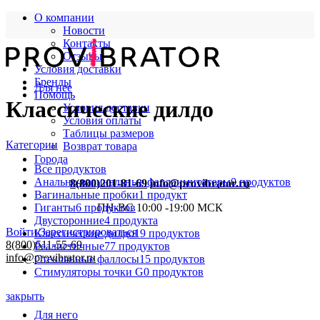
О компании
Новости
Контакты
Отзывы
Условия доставки
Бренды
Для нее
Помощь
Классические дилдо
Условия доставки
Условия оплаты
Таблицы размеров
Категории
Возврат товара
Города
Все
продуктов
Анально-вагинальные фаллоимитаторы
0 продуктов
8(800)201-81-69
info@provibrator.ru
Вагинальные пробки
1 продукт
Гиганты
6 продуктов
ПН-ВС 10:00 -19:00 МСК
Двусторонние
4 продукта
Войти/Зарегистрироваться
Классические дилдо
19 продуктов
8(800)511-55-69
Реалистичные
77 продуктов
info@provibrator.ru
Стеклянные фаллосы
15 продуктов
Стимуляторы точки G
0 продуктов
закрыть
Для него