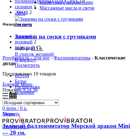
поливинилхлорид (ПВХ, PVC)
9
Косметика с феромонами
силикон
1
Массажные масла и свечи
ЭКОй
2
-50%
Фильтр по цвету
Закрыть
Зажимы на соски с грузиками
зеленый
1
розовый
2
телесный
15
1629
р.
815
р.
В список желаний
Provibrator.ru
-
Для нее
-
Фаллоимитаторы
-
Классические
В корзину
дилдо
Посмотреть
Представлено 19 товаров
BDSM
Белье
Боковое меню
Распродажа
Показать
9
24
36
Новинки
0
Список желаний
0
items
/
0
р.
Меню
Закрыть
Зелёный фаллоимитатор Морской дракон Mini
0
items
/
0
р.
— 20 см.