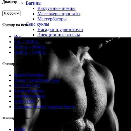
Диаметр
Вагины
Вакуумные помпы
Массажеры простаты
Мастурбаторы
Секс куклы
Фильтр по цене
Насадки и удлинители
Эрекционные кольца
Все
0
р.
-
1820
р.
1820
р.
-
3640
р.
3640
р.
-
5460
р.
Фильтр по бренду
Blush Novelties
5
Dream Toys
Dream Toys
2
EGZO
EGZO
1
Erasexa
Erasexa
1
Lovetoy
Lovetoy
5
NMC
NMC
2
Сумерки богов
Сумерки богов
2
Фильтр по длине
15.00
1