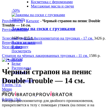
Косметика с феромонами
Массажные масла и свечи
-50%
Закрыть
Provibrator.ru
-
Каталог
-
Черный страпон на пенис Double
Trouble — 14 см.
Зажимы на соски с грузиками
Previous product
1629
р.
815
р.
Телесный поясной фаллоимитатор на трусиках - 17 см.
3426
р.
В список желаний
Вернуться в каталог
В корзину
Next product
Посмотреть
Страпон на чёрных лакированных трусиках - 11 см.
1586
р.
BDSM
Белье
Распродажа
Черный страпон на пенис
Новинки
Double Trouble — 14 см.
0
Список желаний
0
items
/
0
р.
Меню
3675
р.
0
items
/
0
р.
Насадка-фаллоимитатор для двойного проникновения,
прикрепляется к телу с помощью утяжек (на пенис и на