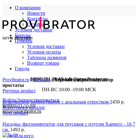
О компании
Новости
Контакты
Отзывы
Условия доставки
Бренды
нет в наличии
Для нее
Помощь
Условия доставки
Условия оплаты
Таблицы размеров
Возврат товара
Города
8(800)201-81-69
info@provibrator.ru
Provibrator.ru
-
Каталог
-
Чёрный вибростимулятор
простаты
ПН-ВС 10:00 -19:00 МСК
Previous product
Войти/Зарегистрироваться
Безремневой вибрострапон с анальным отростком
2450
р.
8(800)511-55-69
Вернуться в каталог
info@provibrator.ru
Next product
Насадка- фаллоимитатор для трусиков с плугом Харнесс - 16,7
см.
1493
р.
Для него