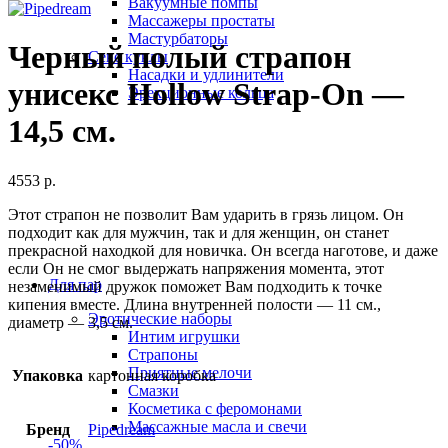
Вакуумные помпы
Массажеры простаты
Мастурбаторы
Черный полый страпон
Секс куклы
Насадки и удлинители
унисекс Hollow Strap-On —
Эрекционные кольца
14,5 см.
4553
р.
Этот страпон не позволит Вам ударить в грязь лицом. Он
подходит как для мужчин, так и для женщин, он станет
прекрасной находкой для новичка. Он всегда наготове, и даже
если Он не смог выдержать напряжения момента, этот
Для пар
незаменимый дружок поможет Вам подходить к точке
кипения вместе. Длина внутренней полости — 11 см.,
Эротические наборы
диаметр — 3,5 см.
Интим игрушки
Страпоны
Приятные мелочи
Упаковка
картонная коробка
Смазки
Косметика с феромонами
Массажные масла и свечи
Бренд
Pipedream
-50%