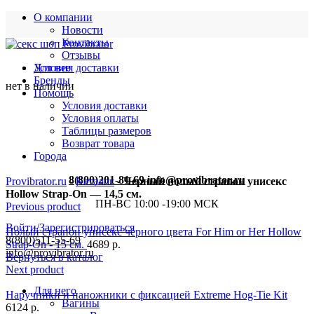
О компании
Новости
Контакты
Отзывы
Условия доставки
Для нее
Бренды
нет в наличии
Помощь
Условия доставки
Условия оплаты
Таблицы размеров
Возврат товара
Города
8(800)201-81-69
info@provibrator.ru
Provibrator.ru
-
Каталог
-
Черный полый страпон унисекс
Hollow Strap-On — 14,5 см.
ПН-ВС 10:00 -19:00 МСК
Previous product
Войти/Зарегистрироваться
Полый страпон унисекс черного цвета For Him or Her ​Hollow
8(800)511-55-69
Strap-On - 15 см.
4689
р.
info@provibrator.ru
Вернуться в каталог
Next product
Для него
Наручники и наножники с фиксацией Extreme Hog-Tie Kit
Вагины
6124
р.