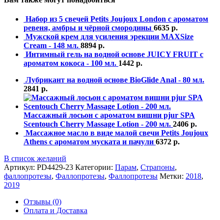
Набор из 5 свечей Petits Joujoux London с ароматом
ревеня, амбры и чёрной смородины
6635
р.
Мужской крем для усиления эрекции MAXSize
Cream - 148 мл.
8894
р.
Интимный гель на водной основе JUICY FRUIT с
ароматом кокоса - 100 мл.
1442
р.
Лубрикант на водной основе BioGlide Anal - 80 мл.
2841
р.
Массажный лосьон с ароматом вишни pjur SPA
Scentouch Cherry Massage Lotion - 200 мл.
2406
р.
Массажное масло в виде малой свечи Petits Joujoux
Athens с ароматом муската и пачули
6372
р.
В список желаний
Артикул:
PD4429-23
Категории:
Парам
,
Страпоны
,
фаллопротезы
,
Фаллопротезы
,
Фаллопротезы
Метки:
2018
,
2019
Отзывы (0)
Оплата и Доставка