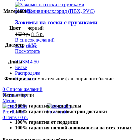
Закрыть
Материал
поливинилхлорид (ПВХ, PVC)
Зажимы на соски с грузиками
Цвет
черный
1629
р.
815
р.
В список желаний
Диаметр
4.50
В корзину
Посмотреть
Длина
14.50
BDSM
Белье
Распродажа
Функция
вспомогательное фаллоприспособление
Новинки
0
Список желаний
0
items
/
0
р.
Нет в наличии
Меню
100% гарантия лучшей цены
100% гарантия самой быстрой доставки
0
items
/
0
р.
100% гарантия от подделки
100% гарантия полной анонимности на всех этапах
Вам также могут понадобиться