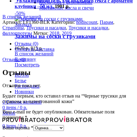
Увлажняющий гель для орального секса с ароматом
Косметика с феромонами
клубники - 50 мл.
1901
р.
Массажные масла и свечи
-50%
В список желаний
Артикул:
LF1360-BLK
Категории:
nodiscount
,
Парам
,
Закрыть
Страпоны
,
Трусики и насадки
,
Трусики и насадки
,
фаллопротезы
Метки:
2018
,
2019
Зажимы на соски с грузиками
Отзывы (0)
1629
р.
815
р.
Оплата и Доставка
В список желаний
В корзину
Отзывы (0)
Посмотреть
Отзывы
BDSM
Белье
Отзывов пока нет.
Распродажа
Новинки
Будьте первым, кто оставил отзыв на “Черные трусики для
страпона из патентованной кожи”
0
Список желаний
0
items
/
0
р.
Ваш e-mail не будет опубликован.
Обязательные поля
Меню
помечены
*
0
items
/
0
р.
Ваша оценка
*