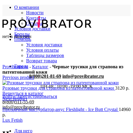
О компании
Новости
Контакты
Отзывы
Условия доставки
Бренды
нет в наличии
Для нее
Помощь
Условия доставки
Условия оплаты
Таблицы размеров
Возврат товара
Города
Provibrator.ru
-
Каталог
-
Черные трусики для страпона из
патентованной кожи
8(800)201-81-69
info@provibrator.ru
Previous product
ПН-ВС 10:00 -19:00 МСК
Розовые трусики для страпона из патентованной кожи
3120
р.
Вернуться в каталог
Войти/Зарегистрироваться
Next product
8(800)511-55-69
info@provibrator.ru
Прозрачный мастурбатор-анус Fleshlight - Ice Butt Crystal
14960
р.
Lux Fetish
Для него