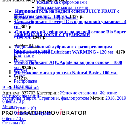
Косметика с феромонами
Массажные масла и свечи
Интимный гель на водной основе JUICY FRUIT с
-50%
ароматом бейлис - 100 мл.
1477
р.
Гель-лубрикант Lovegel C в одноразовой упаковке - 4
Закрыть
гр.
302
р.
Органический лубрикант на водной основе Bio Super
Зажимы на соски с грузиками
- 100 мл.
1947
р.
1629
р.
815
р.
Водно-масляный лубрикант с разогревающим
В список желаний
эффектом Hybrid Lubricant WARMING - 120 мл.
4170
В корзину
р.
Посмотреть
Гель-лубрикант AQUAglide на водной основе - 1000
мл.
9346
р.
BDSM
Массажное масло для тела Natural Basic - 100 мл.
Белье
1712
р.
Распродажа
Новинки
В список желаний
Артикул:
837703
Категории:
Женские страпоны
,
Женские
0
Список желаний
страпоны
,
Парам
,
Страпоны
,
фаллопротезы
Метки:
2018
,
2019
0
items
/
0
р.
Меню
Отзывы (0)
Оплата и Доставка
0
items
/
0
р.
Отзывы (0)