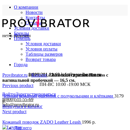
О компании
Новости
Контакты
Отзывы
Условия доставки
Бренды
нет в наличии
Для нее
Помощь
Условия доставки
Условия оплаты
Таблицы размеров
Возврат товара
Города
8(800)201-81-69
info@provibrator.ru
Provibrator.ru
-
Каталог
-
Женский страпон Harness с
вагинальной пробочкой — 16,5 см.
ПН-ВС 10:00 -19:00 МСК
Previous product
Войти/Зарегистрироваться
Чёрный кожаный ошейник с полукольцами и клёпками
3179
8(800)511-55-69
р.
info@provibrator.ru
Вернуться в каталог
Next product
Кожаный поводок ZADO Leather Leash
1996
р.
Для него