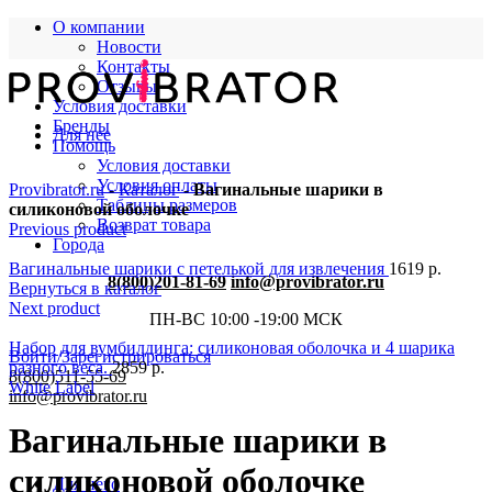
О компании
Новости
Контакты
Отзывы
Условия доставки
Бренды
Для нее
Помощь
Условия доставки
Условия оплаты
Provibrator.ru
-
Каталог
-
Вагинальные шарики в
Таблицы размеров
силиконовой оболочке
Возврат товара
Previous product
Города
Вагинальные шарики с петелькой для извлечения
1619
р.
8(800)201-81-69
info@provibrator.ru
Вернуться в каталог
Next product
ПН-ВС 10:00 -19:00 МСК
Набор для вумбилдинга: силиконовая оболочка и 4 шарика
Войти/Зарегистрироваться
разного веса.
2859
р.
8(800)511-55-69
White Label
info@provibrator.ru
Вагинальные шарики в
силиконовой оболочке
Для него