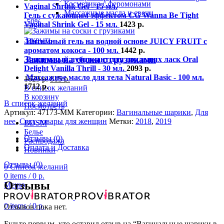
Косметика с феромонами
Массажные масла и свечи
Гель с сужающим эффектом CG Wanna Be Tight
-50%
Vaginal Shrink Gel - 15 мл.
1423
р.
Закрыть
Интимный гель на водной основе JUICY FRUIT с
ароматом кокоса - 100 мл.
1442
р.
Зажимы на соски с грузиками
Ванильный лубрикант для оральных ласк Oral
Delight Vanilla Thrill - 30 мл.
2093
р.
Массажное масло для тела Natural Basic - 100 мл.
1629
р.
815
р.
1712
р.
В список желаний
В корзину
В список желаний
Посмотреть
Артикул:
47173-MM
Категории:
Вагинальные шарики
,
Для
нее
,
Секс-товары для женщин
Метки:
2018
,
2019
BDSM
Белье
Отзывы (0)
Распродажа
Оплата и Доставка
Новинки
Отзывы (0)
0
Список желаний
0
items
/
0
р.
Отзывы
Меню
0
items
/
0
р.
Отзывов пока нет.
Будьте первым, кто оставил отзыв на “Вагинальные шарики в