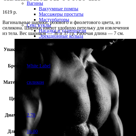
Вагины
Вакуумные помпы
1619
р.
Массажеры простаты
Мастурбаторы
Вагинальные шарики, розового и фиолетового цвета, из
Секс куклы
силикона. Шарики имеют удобную петельку для извлечения
Насадки и удлинители
из тела. Вес шариков — 36 и 37 гр. Рабочая длина — 7 см.
Эрекционные кольца
Упаковка
картонная коробка
Бренд
White Label
Материал
силикон
Цвет
белый
Диаметр
2.70
Длина
16.00