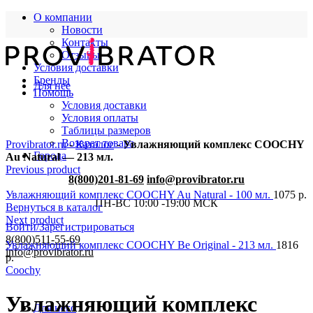
О компании
Новости
Контакты
Отзывы
Условия доставки
Бренды
Для нее
Помощь
Условия доставки
Условия оплаты
Таблицы размеров
Возврат товара
Provibrator.ru
-
Каталог
-
Увлажняющий комплекс COOCHY
Города
Au Natural — 213 мл.
Previous product
8(800)201-81-69
info@provibrator.ru
Увлажняющий комплекс COOCHY Au Natural - 100 мл.
1075
р.
ПН-ВС 10:00 -19:00 МСК
Вернуться в каталог
Next product
Войти/Зарегистрироваться
8(800)511-55-69
Увлажняющий комплекс COOCHY Be Original - 213 мл.
1816
info@provibrator.ru
р.
Coochy
Увлажняющий комплекс
Для него