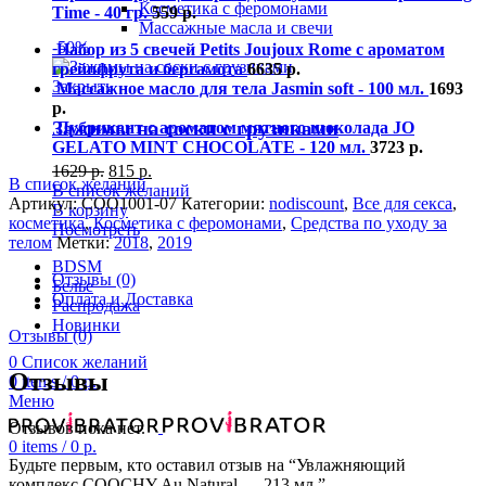
Косметика с феромонами
Time - 40 гр.
559
р.
Массажные масла и свечи
-50%
Набор из 5 свечей Petits Joujoux Rome с ароматом
грейпфрута и бергамота
6635
р.
Закрыть
Массажное масло для тела Jasmin soft - 100 мл.
1693
р.
Зажимы на соски с грузиками
Лубрикант с ароматом мятного шоколада JO
GELATO MINT CHOCOLATE - 120 мл.
3723
р.
1629
р.
815
р.
В список желаний
В список желаний
Артикул:
COO1001-07
Категории:
nodiscount
,
Все для секса
,
В корзину
косметика
,
Косметика с феромонами
,
Средства по уходу за
Посмотреть
телом
Метки:
2018
,
2019
BDSM
Отзывы (0)
Белье
Оплата и Доставка
Распродажа
Новинки
Отзывы (0)
0
Список желаний
Отзывы
0
items
/
0
р.
Меню
Отзывов пока нет.
0
items
/
0
р.
Будьте первым, кто оставил отзыв на “Увлажняющий
комплекс COOCHY Au Natural — 213 мл.”