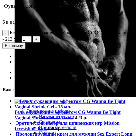
Функция
дополнительный аксессуар
6 в наличии
Количество Увлажняющий комплекс COOCHY Au Natural
- 213 мл.
В корзину
100% гарантия лучшей цены
100% гарантия самой быстрой доставки
100% гарантия от подделки
100% гарантия полной анонимности на всех этапах
Вам также могут понадобиться
Для пар
Эротические наборы
Гель с сужающим эффектом CG Wanna Be Tight
Интим игрушки
Vaginal Shrink Gel - 15 мл.
1423
р.
Страпоны
Эротический набор для шпионских игр Mission
Приятные мелочи
Irresistible Box
4584
р.
Смазки
Пролонгирующий крем для мужчин Sex Expert Long