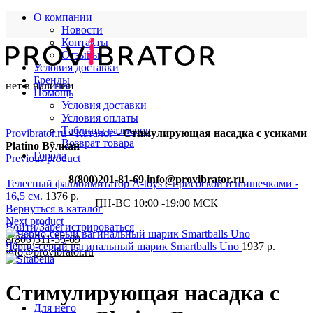
О компании
Новости
Контакты
Отзывы
Условия доставки
Бренды
нет в наличии
Для нее
Помощь
Условия доставки
Условия оплаты
Таблицы размеров
Provibrator.ru
-
Каталог
-
Стимулирующая насадка с усиками
Возврат товара
Platino Вулкан
Города
Previous product
8(800)201-81-69
info@provibrator.ru
Телесный фаллоимитатор A-toys с присоской и шишечками -
16,5 см.
1376
р.
ПН-ВС 10:00 -19:00 МСК
Вернуться в каталог
Next product
Войти/Зарегистрироваться
8(800)511-55-69
Чёрно-серый вагинальный шарик Smartballs Uno
1937
р.
info@provibrator.ru
Стимулирующая насадка с
Для него