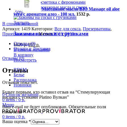
Косметика с феромонами
Массажные масла и свечи
Массажное масло BIO Massage oil aloe
-50%
vera с ароматом алоэ - 100 мл.
1532
р.
Закрыть
В список желаний
Артикул:
1419
Категории:
Все для секса
,
Презервативы
,
Зажимы на соски с грузиками
Приятные мелочи
Метки:
2018
,
2019
Отзывы (0)
1629
р.
815
р.
Оплата и Доставка
В список желаний
В корзину
Отзывы (0)
Посмотреть
Отзывы
BDSM
Белье
Распродажа
Отзывов пока нет.
Новинки
Будьте первым, кто оставил отзыв на “Стимулирующая
0
Список желаний
насадка с усиками Platino Вулкан”
0
items
/
0
р.
Меню
Ваш e-mail не будет опубликован.
Обязательные поля
помечены
*
0
items
/
0
р.
Ваша оценка
*