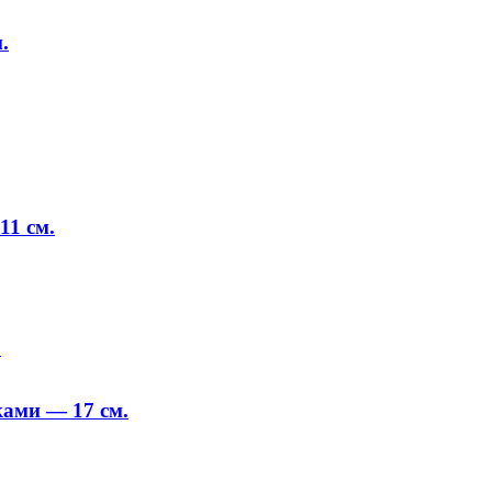
.
11 см.
ами — 17 см.