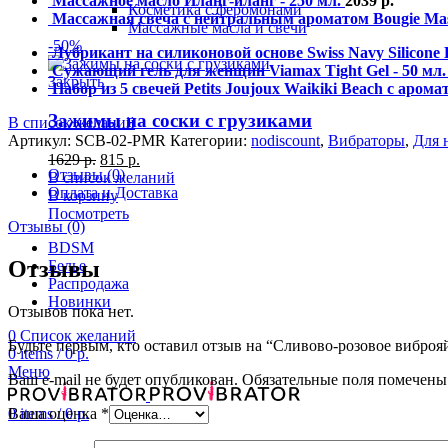
Массажное масло Иланг-иланг - 250 мл.
2039
р.
Косметика с феромонами
Массажная свеча с нейтральным ароматом Bougie Mass
Массажные масла и свечи
-50%
Лубрикант на силиконовой основе Swiss Navy Silicone 
Сужающий гель для женщин Viamax Tight Gel - 50 мл
Закрыть
Набор из 5 свечей Petits Joujoux Waikiki Beach с аром
Зажимы на соски с грузиками
В список желаний
Артикул:
SCB-02-PMR
Категории:
nodiscount
,
Вибраторы
,
Для 
1629
р.
815
р.
Отзывы (0)
В список желаний
Оплата и Доставка
В корзину
Посмотреть
Отзывы (0)
BDSM
Отзывы
Белье
Распродажа
Новинки
Отзывов пока нет.
0
Список желаний
Будьте первым, кто оставил отзыв на “Сливово-розовое виброя
0
items
/
0
р.
Меню
Ваш e-mail не будет опубликован.
Обязательные поля помечен
0
items
/
0
р.
Ваша оценка
*