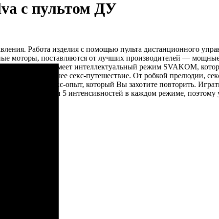
lva с пультом ДУ
авления. Работа изделия с помощью пульта дистанционного упра
нные моторы, поставляются от лучших производителей — мощные
яния 1 метр. Элва имеет интеллектуальный режим SVAKOM, котор
ите увлекательнейшее секс-путешествие. От робкой прелюдии, се
о феерический секс-опыт, который Вы захотите повторить. Играть
зличных режимов и 5 интенсивностей в каждом режиме, поэтому 