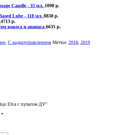
age Candle - 35 мл.
1098
р.
Based Lube - 118 мл.
8838
р.
.
4713
р.
атом кокоса и ананаса
6635
р.
нее
,
С радиоуправлением
Метки:
2018
,
2019
йцо Elva с пультом ДУ”
ы
*