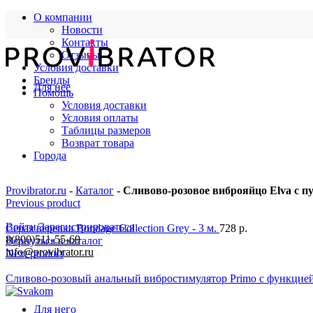
О компании
Новости
Контакты
Отзывы
Условия доставки
Бренды
Для нее
Помощь
Условия доставки
Условия оплаты
Таблицы размеров
Возврат товара
Города
Provibrator.ru
-
Каталог
-
Сливово-розовое виброяйцо Elva с п
Previous product
Войти/Зарегистрироваться
Серая веревка Bondage Collection Grey - 3 м.
728
р.
8(800)511-55-69
Вернуться в каталог
info@provibrator.ru
Next product
Сливово-розовый анальный вибростимулятор Primo с функцией 
Для него