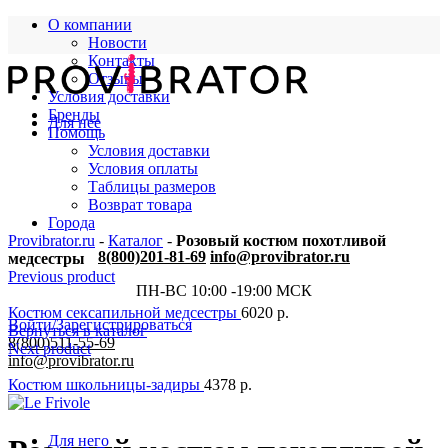
О компании
Новости
Контакты
Отзывы
Условия доставки
Бренды
Для нее
Помощь
Условия доставки
Условия оплаты
Таблицы размеров
Возврат товара
Города
Provibrator.ru
-
Каталог
-
Розовый костюм похотливой
8(800)201-81-69
info@provibrator.ru
медсестры
Previous product
ПН-ВС 10:00 -19:00 МСК
Костюм сексапильной медсестры
6020
р.
Войти/Зарегистрироваться
Вернуться в каталог
8(800)511-55-69
Next product
info@provibrator.ru
Костюм школьницы-задиры
4378
р.
Для него