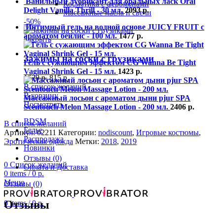
Ванильный лубрикант для оральных ласк Oral
Косметика с феромонами
Delight Vanilla Thrill - 30 мл.
2093
р.
Массажные масла и свечи
-50%
Интимный гель на водной основе JUICY FRUIT с
ароматом бейлис - 100 мл.
1477
р.
Закрыть
Зажимы на соски с грузиками
Гель с сужающим эффектом CG Wanna Be Tight
Vaginal Shrink Gel - 15 мл.
1423
р.
1629
р.
815
р.
В список желаний
В корзину
Массажный лосьон с ароматом дыни pjur SPA
Посмотреть
Scentouch Melon Massage Lotion - 200 мл.
2406
р.
BDSM
В список желаний
Белье
Артикул:
02211
Категории:
nodiscount
,
Игровые костюмы
,
Распродажа
Эротическая одежда
Метки:
2018
,
2019
Новинки
Отзывы (0)
0
Список желаний
Оплата и Доставка
0
items
/
0
р.
Меню
Отзывы (0)
Отзывы
0
items
/
0
р.