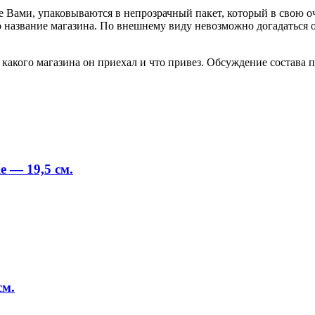
е Вами, упаковываются в непрозрачный пакет, который в свою о
но название магазина. По внешнему виду невозможно догадаться
акого магазина он приехал и что привез. Обсуждение состава по
 — 19,5 см.
см.