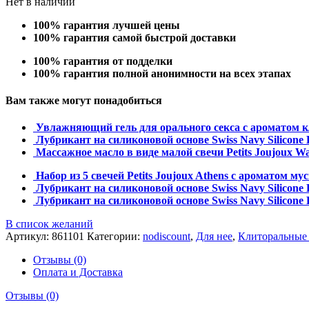
Нет в наличии
100% гарантия лучшей цены
100% гарантия самой быстрой доставки
100% гарантия от подделки
100% гарантия полной анонимности на всех этапах
Вам также могут понадобиться
Увлажняющий гель для орального секса с ароматом к
Лубрикант на силиконовой основе Swiss Navy Silicone 
Массажное масло в виде малой свечи Petits Joujoux Wa
Набор из 5 свечей Petits Joujoux Athens с ароматом му
Лубрикант на силиконовой основе Swiss Navy Silicone 
Лубрикант на силиконовой основе Swiss Navy Silicone 
В список желаний
Артикул:
861101
Категории:
nodiscount
,
Для нее
,
Клиторальные
Отзывы (0)
Оплата и Доставка
Отзывы (0)