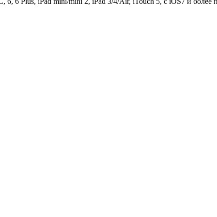
, 6, 6 Plus, iPad mini/mini 2, iPad 3/4/Air, iTouch 5, с iOS7 и бол