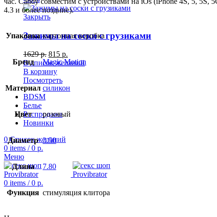
час. Candy совместим с устройствами на iOs (iPhone 4S, 5, 5S, 5C
4.3 и более поздние).
Закрыть
Зажимы на соски с грузиками
Упаковка
картонная коробка
1629
р.
815
р.
Бренд
Magic Motion
В список желаний
В корзину
Посмотреть
Материал
силикон
BDSM
Белье
Цвет
розовый
Распродажа
Новинки
0
Список желаний
Диаметр
3.50
0
items
/
0
р.
Меню
Длина
7.80
0
items
/
0
р.
Функция
стимуляция клитора