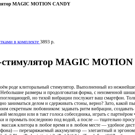
мулятор MAGIC MOTION CANDY
атками в комплекте
3893
р.
rt-стимулятор MAGIC MOTIO
своём роде клиторальный стимулятор. Выполненный из нежнейше
Небольшие размеры и продолговатая форма, с неизменной шишеч
поглощающей, но тихой вибрации послужит ваш смартфон. Только
но заниматься делом и сдерживать стоны, верно? Зато, какой п
воим секретным любовником: задавать ритм вибрации, создавать
й мелодии или в такт голоса собеседника, играть с партнёром ч
и и промыть последнюю под водой, а после — тщательно просуш
ный массаж клитора в любое время и в любом месте — удобное 
тфона) — перезаряжаемый аккумулятор — элегантный и эргономи