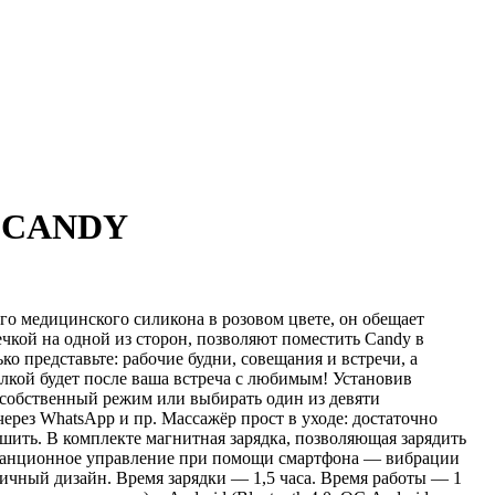
N CANDY
го медицинского силикона в розовом цвете, он обещает
кой на одной из сторон, позволяют поместить Candy в
 представьте: рабочие будни, совещания и встречи, а
ылкой будет после ваша встреча с любимым! Установив
 собственный режим или выбирать один из девяти
ерез WhatsApp и пр. Массажёр прост в уходе: достаточно
ить. В комплекте магнитная зарядка, позволяющая зарядить
дистанционное управление при помощи смартфона — вибрации
чный дизайн. Время зарядки — 1,5 часа. Время работы — 1