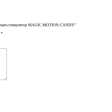
ый smart-стимулятор MAGIC MOTION CANDY”
ы
*