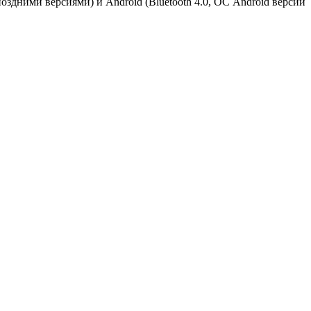
ее поздними версиями) и Android (Bluetooth 4.0, ОС Android версии