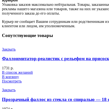
Курьером
Упаковка заказов максимально нейтральная. Товары, заказанны
рекламы нашего магазина или товаров, также на них не указа
полученного заказа до его оплаты.
Курьер не сообщает Вашим сотрудникам или родственникам из к
клиентом или лицом, им уполномоченным.
Сопутствующие товары
Закрыть
Фаллоимитатор-реалистик с рельефом на присоске
1731
р.
В список желаний
В корзину
Посмотреть
Закрыть
Прозрачный фаллос из стекла со спиралью — 18 
1974
р.