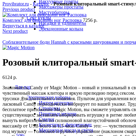
Вакуумные помпы
Provibrator.ru
-
Каталог
-
Розовый клиторальный smart-сти
Массажеры простаты
Previous product
Мастурбаторы
Секс куклы
Комплект для фиксации ног Распорка
7256
р.
Насадки и удлинители
Вернуться в каталог
Эрекционные кольца
Next product
Соблазнительное боди Hannah с красными шнуровками и перч
Розовый клиторальный sma
6124
р.
Для пар
Знакомьтесь, Candy от Magic Motion – новый и уникальный в 
чувственный массаж клитора и яркую прелюдию перед сексом. 
Эротические наборы
трусики для длительного ношения. Пультом для управления все
Интим игрушки
ласковый Candy периодически вибрирует по вашей указке. Труд
Страпоны
бесплатное приложение Magic Motion, вы сможете управлять с
Приятные мелочи
существующих, заставлять вибрировать игрушку в ритме любимо
Смазки
вынуть виброэлемент из силиконовой влагоустойчивой оболочк
Косметика с феромонами
массажёр от USB всего за 1,5 часа. Candy – это: — чувствен
Массажные масла и свечи
под музыку — голосовое и ручное управление (наклоном смар
-50%