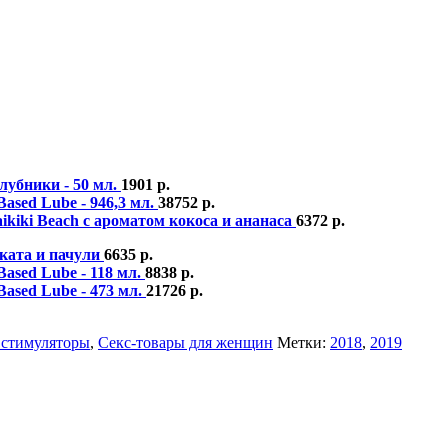
лубники - 50 мл.
1901
р.
Based Lube - 946,3 мл.
38752
р.
ikiki Beach с ароматом кокоса и ананаса
6372
р.
ската и пачули
6635
р.
Based Lube - 118 мл.
8838
р.
Based Lube - 473 мл.
21726
р.
 стимуляторы
,
Секс-товары для женщин
Метки:
2018
,
2019