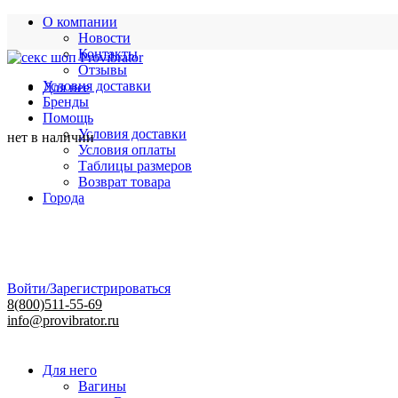
О компании
Новости
Контакты
Отзывы
Условия доставки
Для нее
Бренды
Помощь
Условия доставки
нет в наличии
Условия оплаты
Таблицы размеров
Возврат товара
Города
Войти/Зарегистрироваться
8(800)511-55-69
info@provibrator.ru
Для него
Вагины