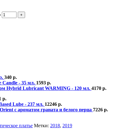
ю
р.
340
р.
 Candle - 35 мл.
1593
р.
ом Hybrid Lubricant WARMING - 120 мл.
4170
р.
1
р.
Based Lube - 237 мл.
12246
р.
Orient с ароматом граната и белого перца
7226
р.
тическое платье
Метки:
2018
,
2019