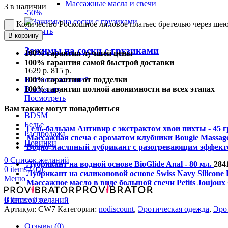
Массажные масла и свечи
3 в наличии
-50%
Количество Роскошное лиловое платьес бретелью через ше
Закрыть
В корзину
Зажимы на соски с грузиками
100% гарантия лучшей цены
100% гарантия самой быстрой доставки
1629
р.
815
р.
В список желаний
100% гарантия от подделки
В корзину
100% гарантия полной анонимности на всех этапах
Посмотреть
Вам также могут понадобиться
BDSM
Белье
Гель-бальзам Антивир с экстрактом хвои пихты - 45 г
Распродажа
Массажная свеча с ароматом клубники Bougie Massage
Новинки
Водно-масляный лубрикант с разогревающим эффект
0
Список желаний
Лубрикант на водной основе BioGlide Anal - 80 мл.
284
0
items
/
0
р.
Лубрикант на силиконовой основе Swiss Navy Silicone 
Меню
Массажное масло в виде большой свечи Petits Joujoux 
0
items
/
0
р.
В список желаний
Артикул:
CW7
Категории:
nodiscount
,
Эротическая одежда
,
Эро
Отзывы (0)