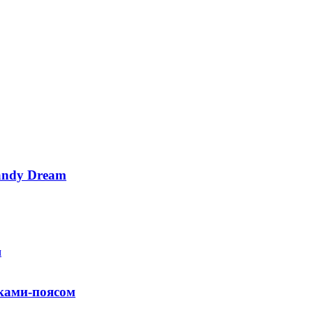
andy Dream
иками-поясом