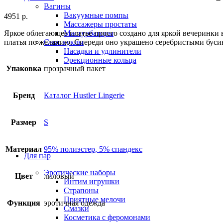
Вагины
Вакуумные помпы
4951
р.
Массажеры простаты
Яркое облегающее платье просто создано для яркой вечеринки в
Мастурбаторы
платья по желанию. Спереди оно украшено серебристыми бусин
Секс куклы
Насадки и удлинители
Эрекционные кольца
Упаковка
прозрачный пакет
Бренд
Каталог Hustler Lingerie
Размер
S
Материал
95% полиэстер, 5% спандекс
Для пар
Эротические наборы
Цвет
лиловый
Интим игрушки
Страпоны
Приятные мелочи
Функция
эротичная одежда
Смазки
Косметика с феромонами