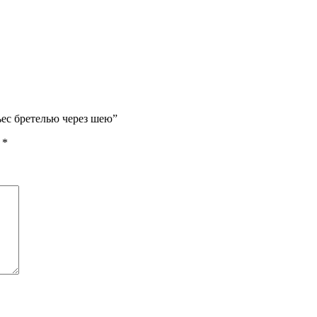
ьес бретелью через шею”
ы
*