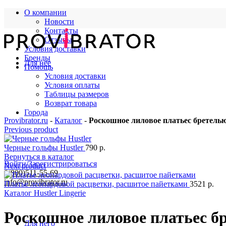
О компании
Новости
Контакты
Отзывы
Условия доставки
Бренды
Для нее
Помощь
Условия доставки
Условия оплаты
Таблицы размеров
Возврат товара
Города
Provibrator.ru
-
Каталог
-
Роскошное лиловое платьес бретель
Previous product
Черные гольфы Hustler
790
р.
Вернуться в каталог
Войти/Зарегистрироваться
Next product
8(800)511-55-69
info@provibrator.ru
Платье леопардовой расцветки, расшитое пайетками
3521
р.
Каталог Hustler Lingerie
Роскошное лиловое платьес б
Для него