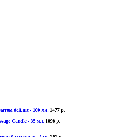
атом бейлис - 100 мл.
1477
р.
age Candle - 35 мл.
1098
р.
овой упаковке - 4 гр.
292
р.