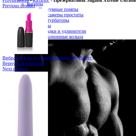
Provibrator.ru
-
Каталог
-
Презервативы Sagami Xtreme Ultrasa
Вагины
Previous product
Вакуумные помпы
Массажеры простаты
Мастурбаторы
Секс куклы
Насадки и удлинители
Эрекционные кольца
Вибратор в виде губной помады My Secret
845
р.
Вернуться в каталог
Next product