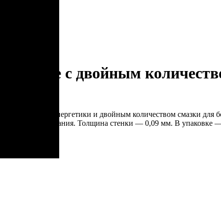
843
р.
Ultrasafe с двойным количеств
 для усиления энергетики и двойным количеством смазки для бо
евного использования. Толщина стенки — 0,09 мм. В упаковке —