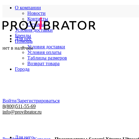
О компании
Новости
Контакты
Отзывы
Условия доставки
Бренды
Для нее
Помощь
Условия доставки
нет в наличии
Условия оплаты
Таблицы размеров
Возврат товара
Города
Войти/Зарегистрироваться
8(800)511-55-69
info@provibrator.ru
Для него