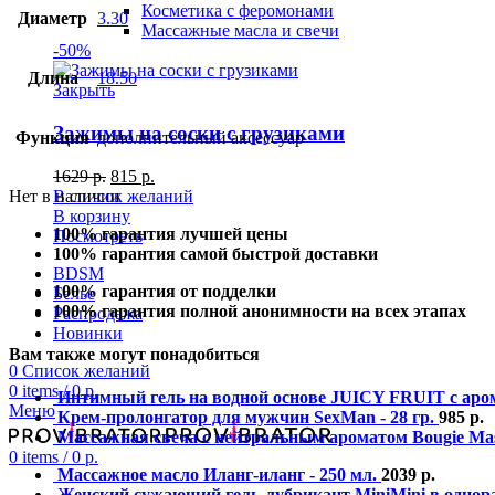
Косметика с феромонами
Диаметр
3.30
Массажные масла и свечи
-50%
Длина
18.50
Закрыть
Зажимы на соски с грузиками
Функция
дополнительный аксессуар
1629
р.
815
р.
В список желаний
Нет в наличии
В корзину
100% гарантия лучшей цены
Посмотреть
100% гарантия самой быстрой доставки
BDSM
100% гарантия от подделки
Белье
100% гарантия полной анонимности на всех этапах
Распродажа
Новинки
Вам также могут понадобиться
0
Список желаний
0
items
/
0
р.
Интимный гель на водной основе JUICY FRUIT с аром
Меню
Крем-пролонгатор для мужчин SexMan - 28 гр.
985
р.
Массажная свеча с нейтральным ароматом Bougie Mass
0
items
/
0
р.
Массажное масло Иланг-иланг - 250 мл.
2039
р.
Женский сужающий гель-лубрикант MiniMini в однораз