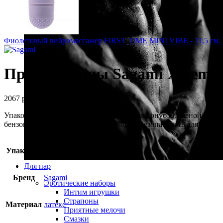
Фиолетовый вибромассажер FIRST TIME MINI VIBE - 11,5 см.
Презервативы Sagami Xtreme 
2067
р.
Упаковка из 10 латексных презервативов конусообразной формы
бензокаина и нонспермицидов: полная безопасность для ежедн
Упаковка
картонная коробка
Для пар
Бренд
Sagami
Эротические наборы
Интим игрушки
Страпоны
Материал
латекс
Приятные мелочи
Смазки