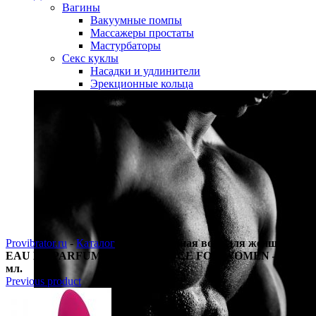
Вагины
Вакуумные помпы
Массажеры простаты
Мастурбаторы
Секс куклы
Насадки и удлинители
Эрекционные кольца
Provibrator.ru
-
Каталог
-
Парфюмерная вода для женщин
EAU DE PARFUM REJOUISSANCE FOR WOMEN — 100
мл.
Previous product