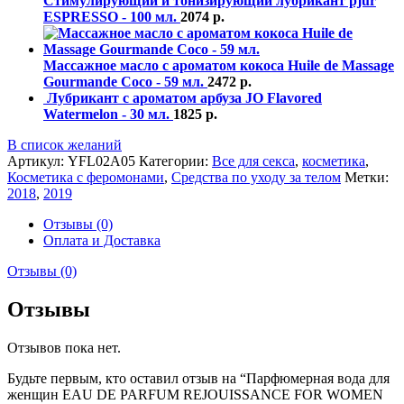
Стимулирующий и тонизирующий лубрикант pjur
ESPRESSO - 100 мл.
2074
р.
Массажное масло с ароматом кокоса Huile de Massage
Gourmande Coco - 59 мл.
2472
р.
Лубрикант с ароматом арбуза JO Flavored
Watermelon - 30 мл.
1825
р.
В список желаний
Артикул:
YFL02A05
Категории:
Все для секса
,
косметика
,
Косметика с феромонами
,
Средства по уходу за телом
Метки:
2018
,
2019
Отзывы (0)
Оплата и Доставка
Отзывы (0)
Отзывы
Отзывов пока нет.
Будьте первым, кто оставил отзыв на “Парфюмерная вода для
женщин EAU DE PARFUM REJOUISSANCE FOR WOMEN