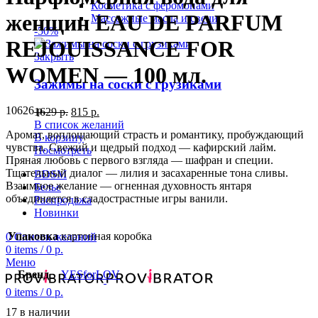
Косметика с феромонами
женщин EAU DE PARFUM
Массажные масла и свечи
-50%
REJOUISSANCE FOR
Закрыть
WOMEN — 100 мл.
Зажимы на соски с грузиками
10626
р.
1629
р.
815
р.
В список желаний
Аромат, воплощающий страсть и романтику, пробуждающий
В корзину
чувства. Свежий и щедрый подход — кафирский лайм.
Посмотреть
Пряная любовь с первого взгляда — шафран и специи.
Тщательный диалог — лилия и засахаренные тона сливы.
BDSM
Взаимное желание — огненная духовность янтаря
Белье
объединяется в сладострастные игры ванили.
Распродажа
Новинки
Упаковка
картонная коробка
0
Список желаний
0
items
/
0
р.
Меню
Бренд
YESforLOV
0
items
/
0
р.
17 в наличии