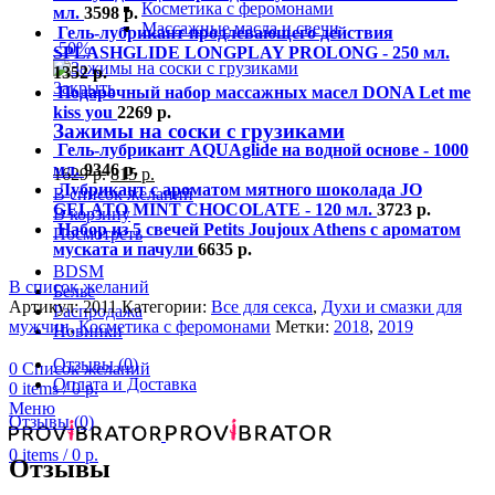
Косметика с феромонами
мл.
3598
р.
Массажные масла и свечи
Гель-лубрикант продлевающего действия
-50%
SPLASHGLIDE LONGPLAY PROLONG - 250 мл.
1352
р.
Закрыть
Подарочный набор массажных масел DONA Let me
kiss you
2269
р.
Зажимы на соски с грузиками
Гель-лубрикант AQUAglide на водной основе - 1000
мл.
9346
р.
1629
р.
815
р.
Лубрикант с ароматом мятного шоколада JO
В список желаний
GELATO MINT CHOCOLATE - 120 мл.
3723
р.
В корзину
Набор из 5 свечей Petits Joujoux Athens с ароматом
Посмотреть
муската и пачули
6635
р.
BDSM
В список желаний
Белье
Артикул:
2011
Категории:
Все для секса
,
Духи и смазки для
Распродажа
мужчин
,
Косметика с феромонами
Метки:
2018
,
2019
Новинки
Отзывы (0)
0
Список желаний
Оплата и Доставка
0
items
/
0
р.
Меню
Отзывы (0)
0
items
/
0
р.
Отзывы