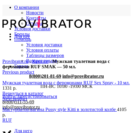
О компании
Новости
Контакты
Отзывы
Условия доставки
Бренды
Для нее
Помощь
Условия доставки
Условия оплаты
Таблицы размеров
Возврат товара
Provibrator.ru
-
Каталог
-
Мужская туалетная вода с
Города
феромонами RUF SMAK — 50 мл.
Previous product
8(800)201-81-69
info@provibrator.ru
Мужская туалетная вода с феромонами RUF Sex Spray - 10 мл.
ПН-ВС 10:00 -19:00 МСК
1331
р.
Вернуться в каталог
Войти/Зарегистрироваться
Next product
8(800)511-55-69
info@provibrator.ru
Мастурбатор-вагина Pussy style Kitti в золотистой колбе
4105
р.
RUF
Для него