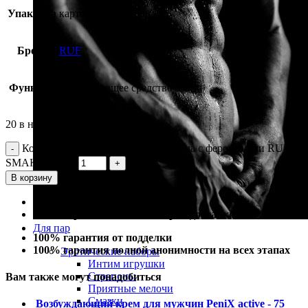
Упаковка
картонная коробка
Бренд
RUF
Функция
возбуждающее средство
20 в наличии
Количество Мужская туалетная вода с феромонами RUF
SMAK - 50 мл.
В корзину
100% гарантия лучшей цены
100% гарантия самой быстрой доставки
Для пар
100% гарантия от подделки
100% гарантия полной анонимности на всех этапах
Эротические наборы
Интим игрушки
Страпоны
Вам также могут понадобиться
Приятные мелочи
Смазки
Возбуждающий крем для мужчин PeniX active - 75