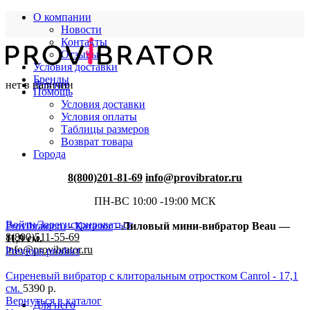
О компании
Новости
Контакты
Отзывы
Условия доставки
Бренды
нет в наличии
Для нее
Помощь
Условия доставки
Условия оплаты
Таблицы размеров
Возврат товара
Города
8(800)201-81-69
info@provibrator.ru
ПН-ВС 10:00 -19:00 МСК
Войти/Зарегистрироваться
Provibrator.ru
-
Каталог
-
Лиловый мини-вибратор Beau —
8(800)511-55-69
11,9 см.
info@provibrator.ru
Previous product
Сиреневый вибратор с клиторальным отростком Canrol - 17,1
см.
5390
р.
Вернуться в каталог
Для него