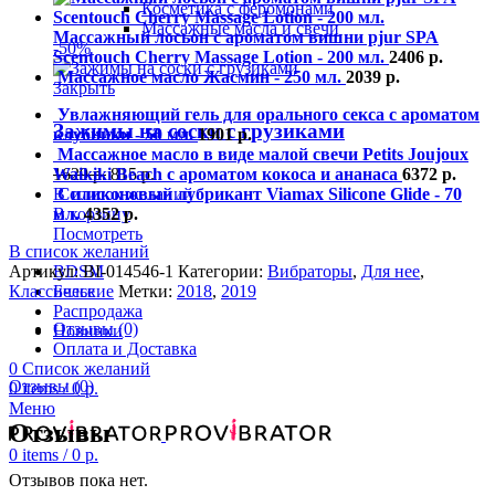
Косметика с феромонами
Массажные масла и свечи
Массажный лосьон с ароматом вишни pjur SPA
-50%
Scentouch Cherry Massage Lotion - 200 мл.
2406
р.
Массажное масло Жасмин - 250 мл.
2039
р.
Закрыть
Увлажняющий гель для орального секса с ароматом
Зажимы на соски с грузиками
клубники - 50 мл.
1901
р.
Массажное масло в виде малой свечи Petits Joujoux
1629
р.
815
р.
Waikiki Beach с ароматом кокоса и ананаса
6372
р.
В список желаний
Силиконовый лубрикант Viamax Silicone Glide - 70
В корзину
мл.
4352
р.
Посмотреть
В список желаний
BDSM
Артикул:
BI-014546-1
Категории:
Вибраторы
,
Для нее
,
Белье
Классические
Метки:
2018
,
2019
Распродажа
Отзывы (0)
Новинки
Оплата и Доставка
0
Список желаний
Отзывы (0)
0
items
/
0
р.
Меню
Отзывы
0
items
/
0
р.
Отзывов пока нет.