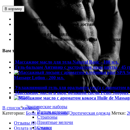
В корзину
100% гарантия лучшей цены
100% гарантия самой быстрой доставки
100% гарантия от подделки
100% гарантия полной анонимности на всех этапах
Вам также могут понадобиться
Массажное масло для тела Natural Basic - 100 мл.
1712
Гель-бальзам Антивир с экстрактом хвои пихты - 45 г
Massage Lotion - 200 мл.
2406
р.
Увлажняющий гель для орального секса с ароматом в
Массажное масло в виде большой свечи Petits Joujou
Для пар
Эротические наборы
В список желаний
Интим игрушки
Категории:
Боди и комбинезоны
,
Эротическая одежда
Метки:
2
Страпоны
Приятные мелочи
Отзывы (0)
Смазки
Оплата и Доставка