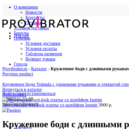
О компании
Новости
Контакты
Отзывы
Условия доставки
Бренды
Для нее
Помощь
Условия доставки
Условия оплаты
Таблицы размеров
Возврат товара
Города
Provibrator.ru
-
Каталог
-
Кружевное боди с длинными рукавам
Previous product
Кружевное боди Yolanda с длинными рукавами и открытой сп
Вернуться в каталог
Войти/Зарегистрироваться
Next product
8(800)511-55-69
info@provibrator.ru
Эротическое wet-look платье со шлейфом Jasmin
3900
р.
Кружевное боди с длинными р
Для него