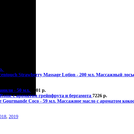
р.
р.
340
р.
Массажный лосьо
анили - 50 мл.
1901
р.
x Rome с ароматом грейпфрута и бергамота
7226
р.
Массажное масло с ароматом кокоса
018
,
2019