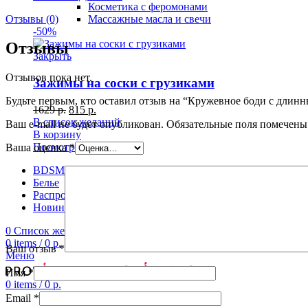
Косметика с феромонами
Массажные масла и свечи
Отзывы (0)
-50%
Отзывы
Закрыть
Отзывов пока нет.
Зажимы на соски с грузиками
Будьте первым, кто оставил отзыв на “Кружевное боди с длин
1629
р.
815
р.
В список желаний
Ваш e-mail не будет опубликован.
Обязательные поля помечен
В корзину
Посмотреть
Ваша оценка
*
BDSM
Белье
Распродажа
Новинки
0
Список желаний
0
items
/
0
р.
Ваш отзыв
*
Меню
Имя
*
0
items
/
0
р.
Email
*