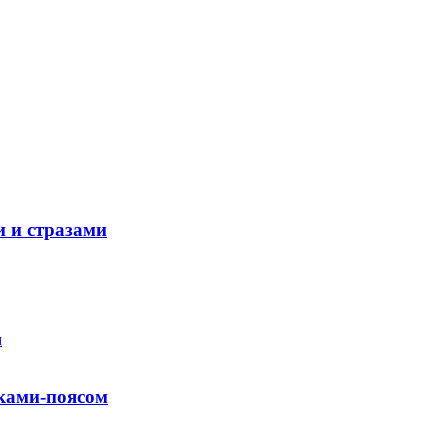
 и стразами
иками-поясом