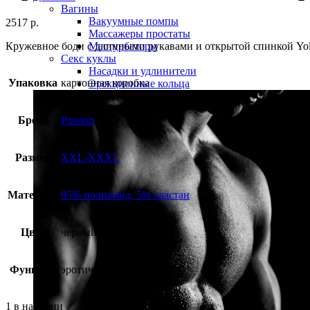
Вагины
Вакуумные помпы
2517
р.
Массажеры простаты
Кружевное боди с длинными рукавами и открытой спинкой Yol
Мастурбаторы
Секс куклы
Насадки и удлинители
Упаковка
картонная коробка
Эрекционные кольца
Бренд
Passion
Размер
XXL-XXXL
Материал
95% полиамид, 5% эластан
Цвет
черный
Функция
эротичная одежда
1 в наличии