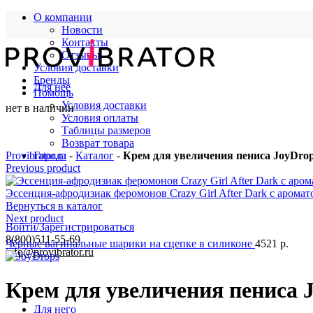
О компании
Новости
Контакты
Отзывы
Условия доставки
Бренды
Для нее
Помощь
Условия доставки
нет в наличии
Условия оплаты
Таблицы размеров
Возврат товара
Provibrator.ru
Города
-
Каталог
-
Крем для увеличения пениса JoyDrop
Previous product
Эссенция-афродизиак феромонов Crazy Girl After Dark с аромат
Вернуться в каталог
Next product
Войти/Зарегистрироваться
8(800)511-55-69
Чёрные вагинальные шарики на сцепке в силиконе
4521
р.
info@provibrator.ru
Крем для увеличения пениса J
Для него