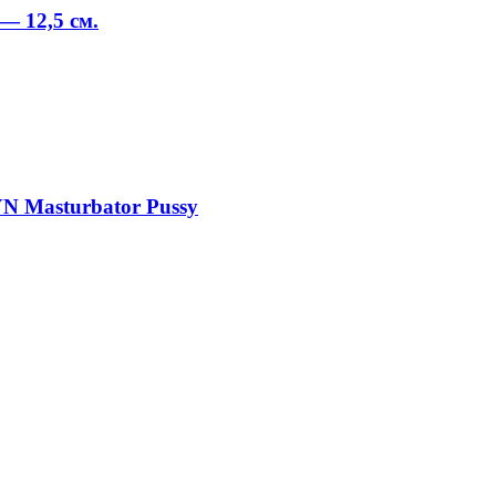
— 12,5 см.
N Masturbator Pussy