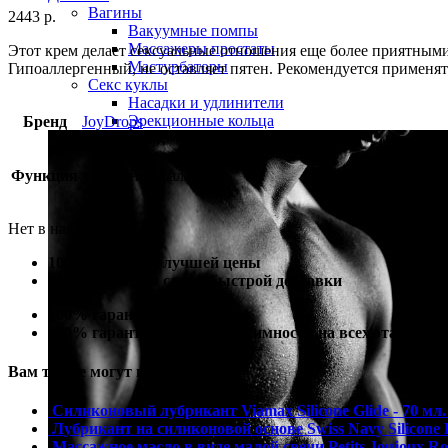
Вагины
2443
р.
Вакуумные помпы
Массажеры простаты
Этот крем делает сексуальные отношения еще более приятными 
Мастурбаторы
Гипоаллергенный, не оставляет пятен. Рекомендуется применять
Секс куклы
Насадки и удлинители
Эрекционные кольца
Бренд
JoyDrops
Функция
удлинение фаллоса
Нет в наличии
100% гарантия лучшей цены
100% гарантия самой быстрой доставки
100% гарантия от подделки
100% гарантия полной анонимности на всех этапах
Вам также могут понадобиться
Силиконовый лубрикант Viamax Silicone Glide - 70 мл
Лубрикант на силиконовой основе Swiss Navy Silicone 
Массажное масло в виде малой свечи Petits Joujoux 