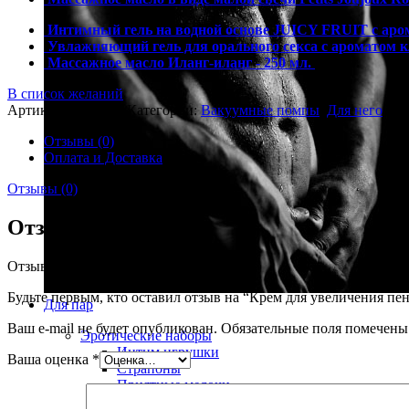
Интимный гель на водной основе JUICY FRUIT с аром
Увлажняющий гель для орального секса с ароматом к
Массажное масло Иланг-иланг - 250 мл.
2039
р.
В список желаний
Артикул:
315.0001
Категории:
Вакуумные помпы
,
Для него
Ме
Отзывы (0)
Оплата и Доставка
Отзывы (0)
Отзывы
Отзывов пока нет.
Будьте первым, кто оставил отзыв на “Крем для увеличения пен
Для пар
Ваш e-mail не будет опубликован.
Обязательные поля помечен
Эротические наборы
Интим игрушки
Ваша оценка
*
Страпоны
Приятные мелочи
Смазки