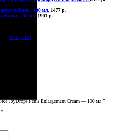
атом бейлис - 100 мл.
1477
р.
лубники - 50 мл.
1901
р.
тки:
2018
,
2019
иса JoyDrops Penis Enlargement Cream — 100 мл.”
ы
*