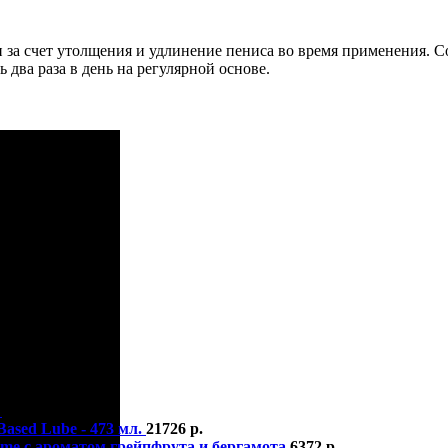
за счет утолщения и удлинение пениса во время применения. Со
 два раза в день на регулярной основе.
.
4352
р.
Based Lube - 473 мл.
21726
р.
Rome с ароматом грейпфрута и бергамота
6372
р.