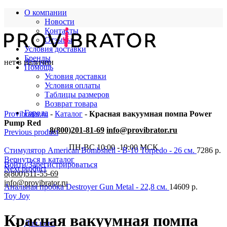
О компании
Новости
Контакты
Отзывы
Условия доставки
Бренды
нет в наличии
Для нее
Помощь
Условия доставки
Условия оплаты
Таблицы размеров
Возврат товара
Города
Provibrator.ru
-
Каталог
-
Красная вакуумная помпа Power
Pump Red
8(800)201-81-69
info@provibrator.ru
Previous product
ПН-ВС 10:00 -19:00 МСК
Стимулятор American Bombshell - B-10 Torpedo - 26 см.
7286
р.
Вернуться в каталог
Войти/Зарегистрироваться
Next product
8(800)511-55-69
info@provibrator.ru
Анальная пробка Destroyer Gun Metal - 22,8 см.
14609
р.
Toy Joy
Красная вакуумная помпа
Для него