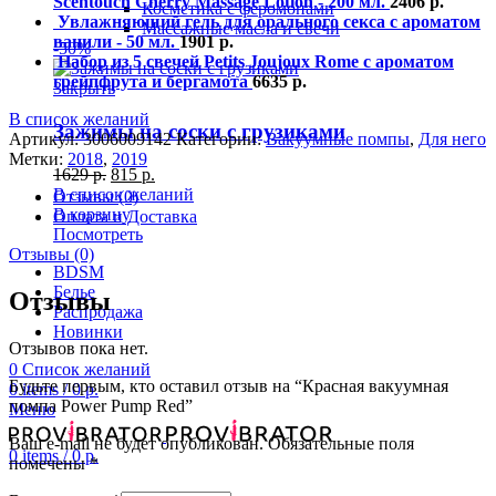
Scentouch Cherry Massage Lotion - 200 мл.
2406
р.
Косметика с феромонами
Увлажняющий гель для орального секса с ароматом
Массажные масла и свечи
ванили - 50 мл.
1901
р.
-50%
Набор из 5 свечей Petits Joujoux Rome с ароматом
грейпфрута и бергамота
6635
р.
Закрыть
В список желаний
Зажимы на соски с грузиками
Артикул:
3006009142
Категории:
Вакуумные помпы
,
Для него
Метки:
2018
,
2019
1629
р.
815
р.
В список желаний
Отзывы (0)
В корзину
Оплата и Доставка
Посмотреть
Отзывы (0)
BDSM
Белье
Отзывы
Распродажа
Новинки
Отзывов пока нет.
0
Список желаний
Будьте первым, кто оставил отзыв на “Красная вакуумная
0
items
/
0
р.
помпа Power Pump Red”
Меню
Ваш e-mail не будет опубликован.
Обязательные поля
0
items
/
0
р.
помечены
*