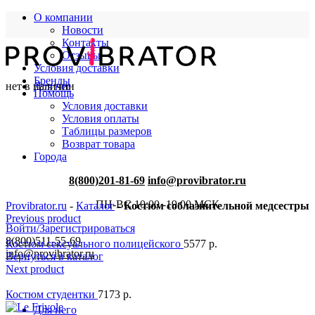
О компании
Новости
Контакты
Отзывы
Условия доставки
Бренды
нет в наличии
Для нее
Помощь
Условия доставки
Условия оплаты
Таблицы размеров
Возврат товара
Города
8(800)201-81-69
info@provibrator.ru
ПН-ВС 10:00 -19:00 МСК
Provibrator.ru
-
Каталог
-
Костюм соблазнительной медсестры
Previous product
Войти/Зарегистрироваться
8(800)511-55-69
Костюм сексуального полицейского
5577
р.
info@provibrator.ru
Вернуться в каталог
Next product
Костюм студентки
7173
р.
Для него