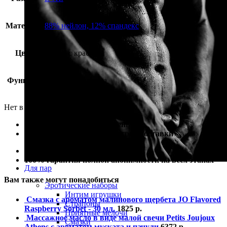
Материал
88% нейлон, 12% спандекс
Цвет
белый с красным
Функция
эротичная одежда
Нет в наличии
100% гарантия лучшей цены
100% гарантия самой быстрой доставки
100% гарантия от подделки
100% гарантия полной анонимности на всех этапах
Для пар
Вам также могут понадобиться
Эротические наборы
Интим игрушки
Смазка с ароматом малинового щербета JO Flavored
Страпоны
Raspberry Sorbet - 30 мл.
1825
р.
Приятные мелочи
Массажное масло в виде малой свечи Petits Joujoux
Смазки
Athens с ароматом муската и пачули
6372
р.